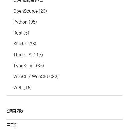
OpenLayers
(2)
OpenSource
(20)
Python
(95)
Rust
(5)
Shader
(33)
Three.JS
(117)
TypeScript
(35)
WebGL / WebGPU
(82)
WPF
(15)
관리자 기능
로그인