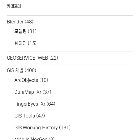
카테고리
Blender
(48)
모델링
(31)
쉐이딩
(15)
GEOSERVICE-WEB
(22)
GIS 개발
(400)
ArcObjects
(10)
DuraMap-Xr
(37)
FingerEyes-Xr
(64)
GIS Tools
(47)
GIS Working History
(131)
Mobile NexGen
(8)