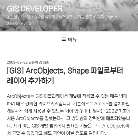
콘
GIS DEVELOPER
텐
공간정보시스템 / 3차원 시각화 / 딥러닝 기반 기술 연구소 @지오서비스
츠
(GEOSERVICE)
로
바
메뉴
로
가
기
작
2009-09-22
글쓴이
김 형준
성
[GIS] ArcObjects, Shape 파일로부터
일
자
레이어 추가하기
ArcObjects는 GIS 어플리케이션 개발에 적용할 수 있는 매우 방대
하며 매우 강력한 라이브러리입니다. 기본적으로 ArcGIS를 설치하면
개발자가 쉽게 사용할 수 있도록 되어 있습니다. 필자는 2002년 초에
처음 ArcObjects를 접했는데… 그 방대함과 강력함에 매료되었습니
다. 제가 아는 GIS 개발 범위에서 필요한 기능은 모두 ArcObjects에
서 구할 수 있었다고 해도 과언이 아닐 정도로 말입니다.