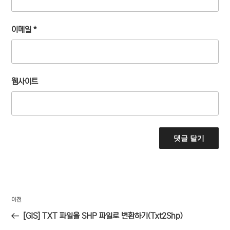
이메일
*
웹사이트
글
이
이전
탐
전
[GIS] TXT 파일을 SHP 파일로 변환하기(Txt2Shp)
색
글