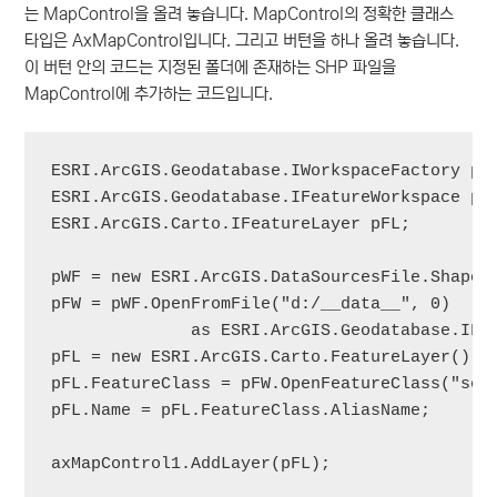
는 MapControl을 올려 놓습니다. MapControl의 정확한 클래스
타입은 AxMapControl입니다. 그리고 버턴을 하나 올려 놓습니다.
이 버턴 안의 코드는 지정된 폴더에 존재하는 SHP 파일을
MapControl에 추가하는 코드입니다.
ESRI.ArcGIS.Geodatabase.IWorkspaceFactory pWF
ESRI.ArcGIS.Geodatabase.IFeatureWorkspace pFW
ESRI.ArcGIS.Carto.IFeatureLayer pFL;

pWF = new ESRI.ArcGIS.DataSourcesFile.Shapefi
pFW = pWF.OpenFromFile("d:/__data__", 0) 

              as ESRI.ArcGIS.Geodatabase.IFea
pFL = new ESRI.ArcGIS.Carto.FeatureLayer();

pFL.FeatureClass = pFW.OpenFeatureClass("seou
pFL.Name = pFL.FeatureClass.AliasName;

axMapControl1.AddLayer(pFL);