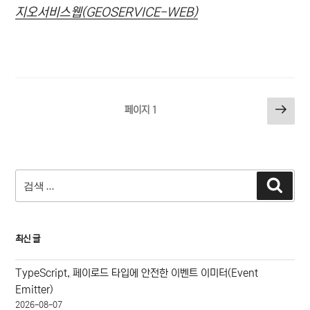
지오서비스웹(GEOSERVICE-WEB)
글
다
페이지
1
음
페
쪽
이
지
검
매
검
색
색:
김
최신 글
TypeScript, 페이로드 타입에 안전한 이벤트 이미터(Event
Emitter)
2026-08-07