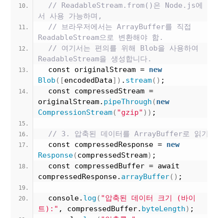
// ReadableStream.from()은 Node.js에
서 사용 가능하며, 
// 브라우저에서는 ArrayBuffer를 직접 
ReadableStream으로 변환해야 함.
// 여기서는 편의를 위해 Blob을 사용하여 
ReadableStream을 생성합니다.
  const originalStream = 
new
Blob
([
encodedData
])
.
stream
()
;
  const compressedStream = 
originalStream.
pipeThrough
(
new
CompressionStream
(
"gzip"
))
;
// 3. 압축된 데이터를 ArrayBuffer로 읽기
  const compressedResponse = 
new
Response
(
compressedStream
)
;
  const compressedBuffer = await 
compressedResponse.
arrayBuffer
()
;
  console.
log
(
"압축된 데이터 크기 (바이
트):"
, compressedBuffer.
byteLength
)
;