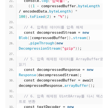
  console.
log
(
"압축률:"
, 
((
1
 - compressedBuffer.
byteLength
/ encodedData.
byteLength
)
*
100
)
.
toFixed
(
2
)
 + 
"%"
)
;
// 4. 압축된 데이터를 압축 해제
  const decompressedStream = 
new
Blob
([
compressedBuffer
])
.
stream
()
    .
pipeThrough
(
new
DecompressionStream
(
"gzip"
))
;
// 5. 압축 해제된 데이터를 ArrayBuffer로 
읽기
  const decompressedResponse = 
new
Response
(
decompressedStream
)
;
  const decompressedBuffer = await 
decompressedResponse.
arrayBuffer
()
;
// 6. 압축 해제된 Uint8Array를 다시 텍스
트로 변환
  const textDecoder = 
new