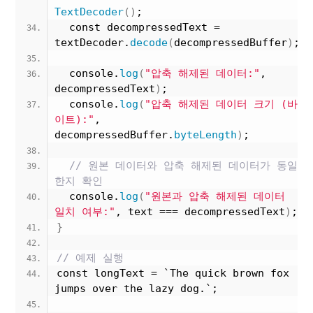
TextDecoder
()
;
  const decompressedText = 
textDecoder.
decode
(
decompressedBuffer
)
;
  console.
log
(
"압축 해제된 데이터:"
, 
decompressedText
)
;
  console.
log
(
"압축 해제된 데이터 크기 (바
이트):"
, 
decompressedBuffer.
byteLength
)
;
// 원본 데이터와 압축 해제된 데이터가 동일
한지 확인
  console.
log
(
"원본과 압축 해제된 데이터 
일치 여부:"
, text === decompressedText
)
;
}
// 예제 실행
const longText = `The quick brown fox 
jumps over the lazy dog.`;