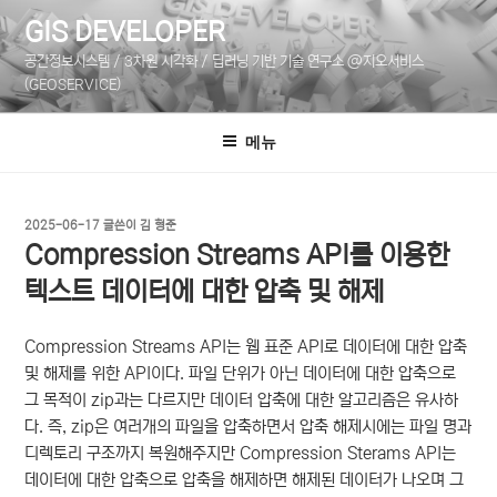
콘
GIS DEVELOPER
텐
공간정보시스템 / 3차원 시각화 / 딥러닝 기반 기술 연구소 @지오서비스
츠
(GEOSERVICE)
로
바
메뉴
로
가
기
작
2025-06-17
글쓴이
김 형준
성
Compression Streams API를 이용한
일
자
텍스트 데이터에 대한 압축 및 해제
Compression Streams API는 웹 표준 API로 데이터에 대한 압축
및 해제를 위한 API이다. 파일 단위가 아닌 데이터에 대한 압축으로
그 목적이 zip과는 다르지만 데이터 압축에 대한 알고리즘은 유사하
다. 즉, zip은 여러개의 파일을 압축하면서 압축 해제시에는 파일 명과
디렉토리 구조까지 복원해주지만 Compression Sterams API는
데이터에 대한 압축으로 압축을 해제하면 해제된 데이터가 나오며 그