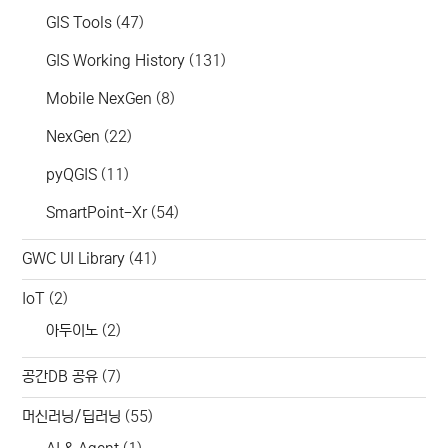
GIS Tools
(47)
GIS Working History
(131)
Mobile NexGen
(8)
NexGen
(22)
pyQGIS
(11)
SmartPoint-Xr
(54)
GWC UI Library
(41)
IoT
(2)
아두이노
(2)
공간DB 공유
(7)
머신러닝/딥러닝
(55)