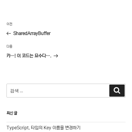
글
이
이전
탐
전
SharedArrayBuffer
색
글
다
다음
음
캬…! 이 코드는 묘수다….
글
검
검
색
색:
최신 글
TypeScript, 타입의 Key 이름을 변경하기