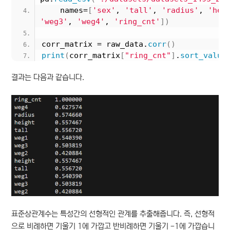
    names=
[
'sex'
, 
'tall'
, 
'radius'
, 
'hei
'weg3'
, 
'weg4'
, 
'ring_cnt'
])
corr_matrix = raw_data.
corr
()
print
(
corr_matrix
[
"ring_cnt"
]
.
sort_value
결과는 다음과 같습니다.
표준상관계수는 특성간의 선형적인 관계를 추출해줍니다. 즉, 선형적
으로 비례하면 기울기 1에 가깝고 반비례하면 기울기 -1에 가깝습니