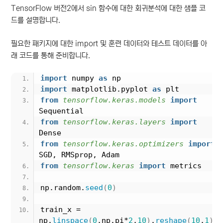
TensorFlow 버전2에서 sin 함수에 대한 회귀분석에 대한 샘플 코
드를 설명합니다.
필요한 패키지에 대한 import 및 훈련 데이터와 테스트 데이터를 아
래 코드를 통해 준비합니다.
import
 numpy 
as
 np
import
 matplotlib.pyplot 
as
 plt
from 
tensorflow.keras.models
 import
Sequential
from 
tensorflow.keras.layers
 import
Dense
from 
tensorflow.keras.optimizers
 import
SGD, RMSprop, Adam
from 
tensorflow.keras
 import
 metrics
np.random.
seed
(
0
)
train_x = 
np.
linspace
(
0
,np.pi*
2
,
10
)
.
reshape
(
10
,
1
)