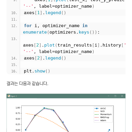
'--'
, label=optimizer_name
)
axes
[
1
]
.
legend
()
for
 i, optimizer_name 
in
enumerate
(
optimizers.
keys
())
:
axes
[
2
]
.
plot
(
train_results
[
i
]
.history
[
'lo
'--'
, label=optimizer_name
)
axes
[
2
]
.
legend
()
plt.
show
()
결과는 다음과 같습니다.