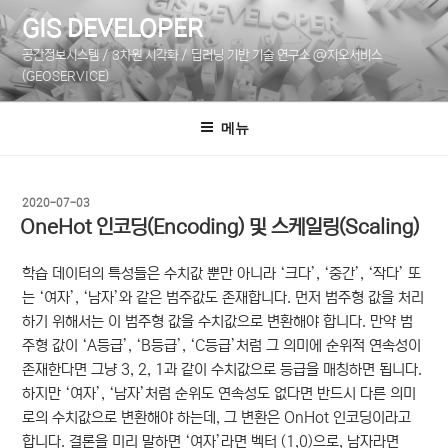
콘
GIS DEVELOPER
텐
공간정보시스템 / 3차원 시각화 / 딥러닝 기반 기술 연구소 @지오서비스
츠
(GEOSERVICE)
로
바
메뉴
로
가
기
작
2020-07-03
성
OneHot 인코딩(Encoding) 및 스케일링(Scaling)
일
자
학습 데이터의 특성들은 수치값 뿐만 아니라 ‘크다’, ‘중간’, ‘작다’ 또
는 ‘여자’, ‘남자’와 같은 범주값도 존재합니다. 먼저 범주형 값을 처리
하기 위해서는 이 범주형 값을 수치값으로 변환해야 합니다. 만약 범
주형 값이 ‘A등급’, ‘B등급’, ‘C등급’처럼 그 의미에 순위적 연속성이
존재한다면 그냥 3, 2, 1과 같이 수치값으로 등급을 매칭하면 됩니다.
하지만 ‘여자’, ‘남자’처럼 순위도 연속성도 없다면 반드시 다른 의미
로의 수치값으로 변환해야 하는데, 그 변환은 OnHot 인코딩이라고
합니다. 결론을 미리 말하면 ‘여자’라면 벡터 (1,0)으로, 남자라면