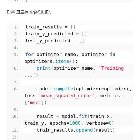
다음 코드는 학습입니다.
train_results = 
[]
train_y_predicted = 
[]
test_y_predicted = 
[]
for
 optimizer_name, optimizer 
in
optimizers.
items
()
:
print
(
optimizer_name, 
'Training 
...'
)
    model.
compile
(
optimizer=optimizer, 
loss=
'mean_squared_error'
, metrics=
[
'mse'
])
    result = model.
fit
(
train_x, 
train_y, epochs=
1000
, verbose=
0
)
    train_results.
append
(
result
)