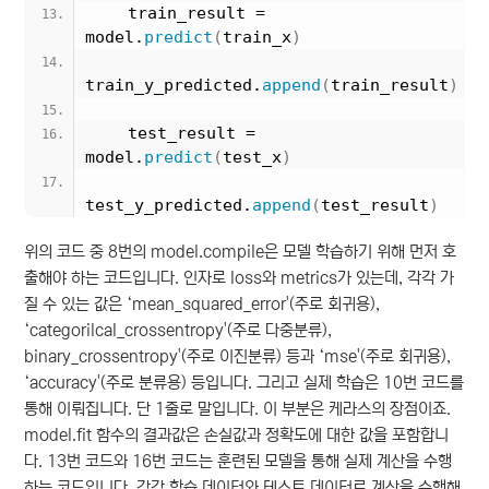
    train_result = 
model.
predict
(
train_x
)
train_y_predicted.
append
(
train_result
)
    test_result = 
model.
predict
(
test_x
)
test_y_predicted.
append
(
test_result
)
위의 코드 중 8번의 model.compile은 모델 학습하기 위해 먼저 호
출해야 하는 코드입니다. 인자로 loss와 metrics가 있는데, 각각 가
질 수 있는 값은 ‘mean_squared_error'(주로 회귀용),
‘categorilcal_crossentropy'(주로 다중분류),
binary_crossentropy'(주로 이진분류) 등과 ‘mse'(주로 회귀용),
‘accuracy'(주로 분류용) 등입니다. 그리고 실제 학습은 10번 코드를
통해 이뤄집니다. 단 1줄로 말입니다. 이 부분은 케라스의 장점이죠.
model.fit 함수의 결과값은 손실값과 정확도에 대한 값을 포함합니
다. 13번 코드와 16번 코드는 훈련된 모델을 통해 실제 계산을 수행
하는 코드입니다. 각각 학습 데이터와 테스트 데이터로 계산을 수행해