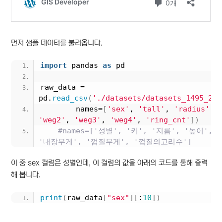
먼저 샘플 데이터를 불러옵니다.
import
 pandas 
as
 pd
raw_data = 
pd.
read_csv
(
'./datasets/datasets_1495_267
        names=
[
'sex'
, 
'tall'
, 
'radius'
, 
'weg2'
, 
'weg3'
, 
'weg4'
, 
'ring_cnt'
])
#names=['성별', '키', '지름', '높이',
'내장무게', '껍질무게', '껍질의고리수']
이 중 sex 컬럼은 성별인데, 이 컬럼의 값을 아래의 코드를 통해 출력
해 봅니다.
print
(
raw_data
[
"sex"
][
:
10
])