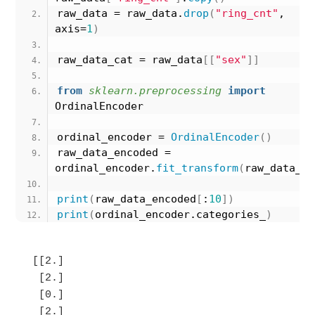
raw_data = raw_data.
drop
(
"ring_cnt"
, 
axis=
1
)
raw_data_cat = raw_data
[[
"sex"
]]
from 
sklearn.preprocessing
 import
OrdinalEncoder
ordinal_encoder = 
OrdinalEncoder
()
raw_data_encoded = 
ordinal_encoder.
fit_transform
(
raw_data_ca
print
(
raw_data_encoded
[
:
10
])
print
(
ordinal_encoder.categories_
)
[[2.]

 [2.]

 [0.]

 [2.]
