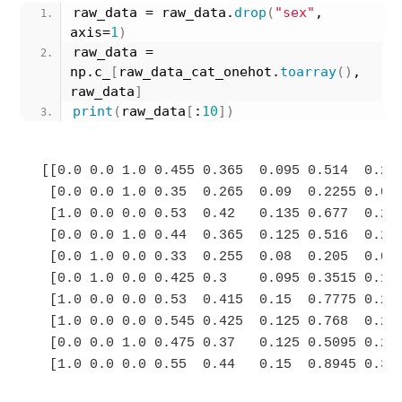
raw_data = raw_data.
drop
(
"sex"
, 
axis=
1
)
raw_data = 
np.c_
[
raw_data_cat_onehot.
toarray
()
, 
raw_data
]
print
(
raw_data
[
:
10
])
[[0.0 0.0 1.0 0.455 0.365  0.095 0.514  0.224
 [0.0 0.0 1.0 0.35  0.265  0.09  0.2255 0.099
 [1.0 0.0 0.0 0.53  0.42   0.135 0.677  0.256
 [0.0 0.0 1.0 0.44  0.365  0.125 0.516  0.215
 [0.0 1.0 0.0 0.33  0.255  0.08  0.205  0.089
 [0.0 1.0 0.0 0.425 0.3    0.095 0.3515 0.141
 [1.0 0.0 0.0 0.53  0.415  0.15  0.7775 0.237
 [1.0 0.0 0.0 0.545 0.425  0.125 0.768  0.294
 [0.0 0.0 1.0 0.475 0.37   0.125 0.5095 0.216