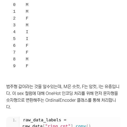
0    M

1    M

2    F

3    M

4    I

5    I

6    F

7    F

8    M

범주형 값이라는 것을 알수있는데, M은 숫컷, F는 암컷, I는 유충입니
다. 이 sex 컬럼에 대해 OneHot 인코딩 처리를 위해 먼저 문자형을
숫자형으로 변환해주는 OrdinalEncoder 클래스를 통해 처리합니
다.
raw_data_labels = 
raw_data
[
"ring_cnt"
]
.
copy
()