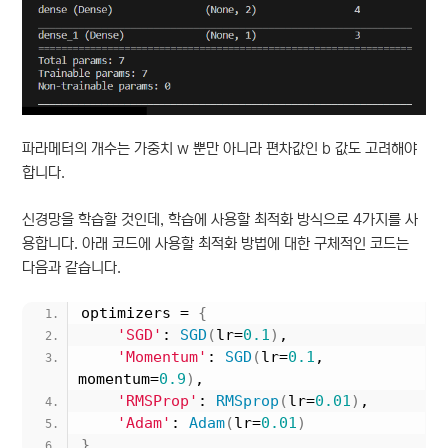
파라메터의 개수는 가중치 w 뿐만 아니라 편차값인 b 값도 고려해야
합니다.
신경망을 학습할 것인데, 학습에 사용할 최적화 방식으로 4가지를 사
용합니다. 아래 코드에 사용할 최적화 방법에 대한 구체적인 코드는
다음과 같습니다.
optimizers = 
{
'SGD'
: 
SGD
(
lr=
0.1
)
,
'Momentum'
: 
SGD
(
lr=
0.1
, 
momentum=
0.9
)
, 
'RMSProp'
: 
RMSprop
(
lr=
0.01
)
,
'Adam'
: 
Adam
(
lr=
0.01
)
}