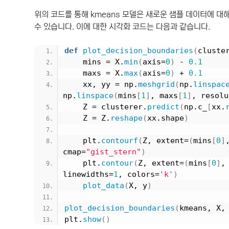
위의 코드를 통해 kmeans 모델은 새로운 샘플 데이터에 
수 있습니다. 이에 대한 시각화 코드는 다음과 같습니다.
def
plot_decision_boundaries
(
cluste
    mins = X.
min
(
axis=
0
)
 - 
0.1
    maxs = X.
max
(
axis=
0
)
 + 
0.1
    xx, yy = np.
meshgrid
(
np.
linspac
np.
linspace
(
mins
[
1
]
, maxs
[
1
]
, resolu
    Z = clusterer.
predict
(
np.c_
[
xx.
    Z = Z.
reshape
(
xx.shape
)
    plt.
contourf
(
Z, extent=
(
mins
[
0
]
cmap=
"gist_stern"
)
    plt.
contour
(
Z, extent=
(
mins
[
0
]
,
linewidths=
1
, colors=
'k'
)
plot_data
(
X, y
)
plot_decision_boundaries
(
kmeans, X,
plt.
show
()