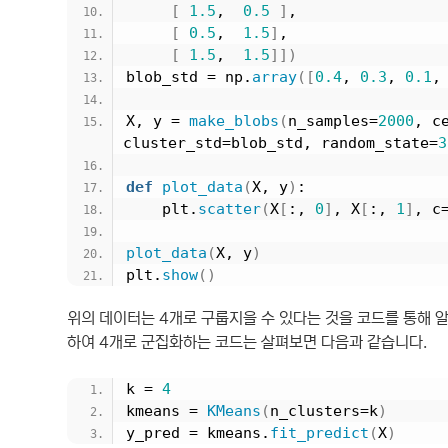
[
1.5
,  
0.5
]
,
[
0.5
,  
1.5
]
,
[
1.5
,  
1.5
]])
blob_std = np.
array
([
0.4
, 
0.3
, 
0.1
,
X, y = 
make_blobs
(
n_samples=
2000
, c
cluster_std=blob_std, random_state=
3
def
plot_data
(
X, y
)
:
    plt.
scatter
(
X
[
:, 
0
]
, X
[
:, 
1
]
, c
plot_data
(
X, y
)
plt.
show
()
위의 데이터는 4개로 구룹지을 수 있다는 것을 코드를 통해 알 
하여 4개로 군집화하는 코드는 살펴보면 다음과 같습니다.
k = 
4
kmeans = 
KMeans
(
n_clusters=k
)
y_pred = kmeans.
fit_predict
(
X
)