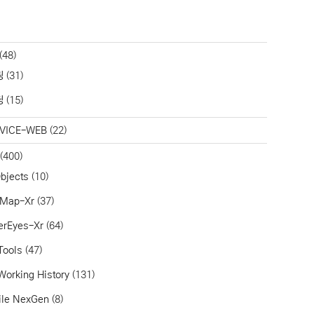
(48)
링
(31)
딩
(15)
VICE-WEB
(22)
(400)
bjects
(10)
aMap-Xr
(37)
erEyes-Xr
(64)
Tools
(47)
Working History
(131)
ile NexGen
(8)