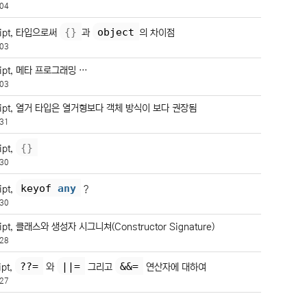
04
{
}
object
ript, 타입으로써
과
의 차이점
03
ript, 메타 프로그래밍 …
03
ript, 열거 타입은 열거형보다 객체 방식이 보다 권장됨
31
{
}
ipt,
30
keyof 
any
ipt,
?
30
ipt, 클래스와 생성자 시그니쳐(Constructor Signature)
28
??=
||=
&&=
ipt,
와
그리고
연산자에 대하여
27