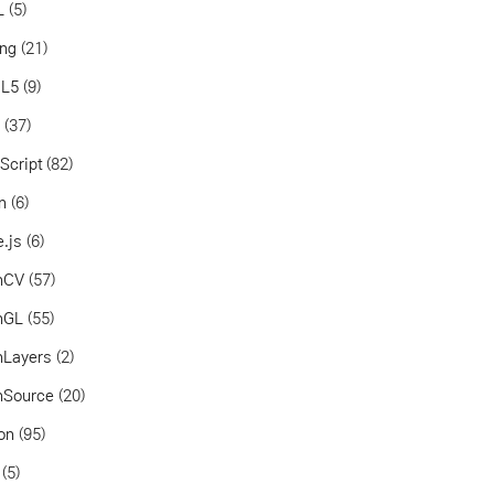
L
(5)
ang
(21)
L5
(9)
a
(37)
Script
(82)
in
(6)
.js
(6)
nCV
(57)
nGL
(55)
nLayers
(2)
nSource
(20)
on
(95)
(5)