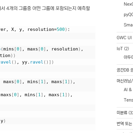
Nex
대해서 4개의 그룹중 어떤 그룹에 포함되는지 예측할
pyQ
Smar
rer, X, y, resolution=
500
)
:
GWC UI 
e
(
mins
[
0
]
, maxs
[
0
]
, resolution
)
, 
IoT
(2)
tion
))
아두
ravel
()
, yy.
ravel
()])
공간DB 
머신러닝
, maxs
[
0
]
, mins
[
1
]
, maxs
[
1
])
, 
AI &
 maxs
[
0
]
, mins
[
1
]
, maxs
[
1
])
, 
Ten
미분류
(3
 y
)
번역 또는