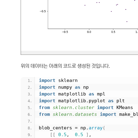
위의 데이터는 아래의 코드로 생성된 것입니다.
import
 sklearn
import
 numpy 
as
 np
import
 matplotlib 
as
 mpl
import
 matplotlib.pyplot 
as
 plt
from 
sklearn.cluster
 import
 KMeans
from 
sklearn.datasets
 import
 make_b
blob_centers = np.
array
(
[[
0.5
,  
0.5
]
,