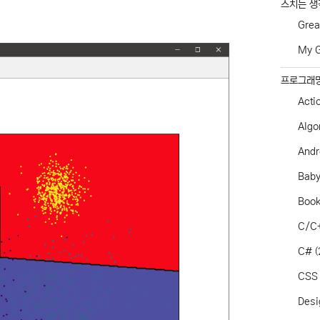
스치는 생
Grea
My G
프로그래
Acti
Algo
Andr
Baby
Boo
C/C
C#
(
CSS
Desi