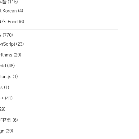
각들
(115)
t Korean
(4)
7's Food
(6)
밍
(770)
onScript
(23)
rithms
(29)
oid
(48)
lon.js
(1)
ks
(1)
++
(41)
29)
 디자인
(6)
gn
(39)