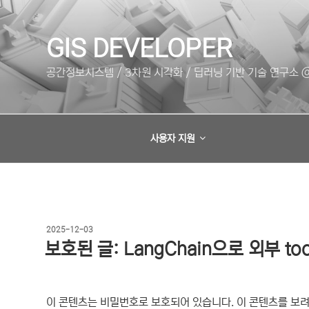
콘
텐
츠
GIS DEVELOPER
로
공간정보시스템 / 3차원 시각화 / 딥러닝 기반 기술 연구소 @
바
로
가
기
사용자 지원
작
2025-12-03
성
보호된 글: LangChain으로 외부 t
일
자
이 콘텐츠는 비밀번호로 보호되어 있습니다. 이 콘텐츠를 보