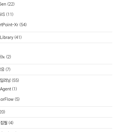
Gen
(22)
GIS
(11)
tPoint-Xr
(54)
Library
(41)
이노
(2)
공유
(7)
/딥러닝
(55)
 Agent
(1)
sorFlow
(5)
20)
 집필
(4)