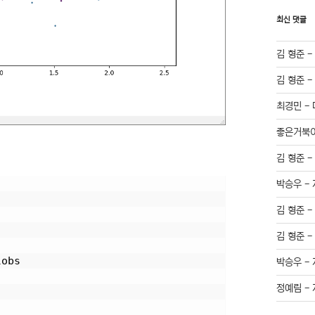
최신 댓글
김 형준
김 형준
최경민
-
좋은거북
김 형준
박승우
-
김 형준
김 형준
lobs
박승우
-
정예림
-