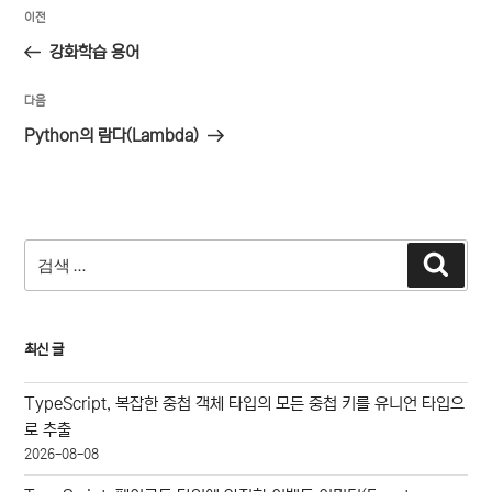
글
이
이전
탐
전
강화학습 용어
색
글
다
다음
음
Python의 람다(Lambda)
글
검
검
색
색:
최신 글
TypeScript, 복잡한 중첩 객체 타입의 모든 중첩 키를 유니언 타입으
로 추출
2026-08-08