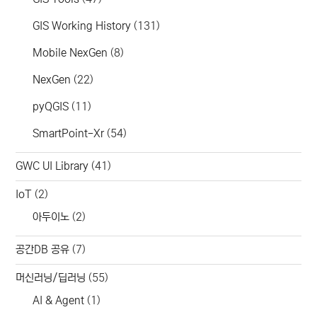
GIS Working History
(131)
Mobile NexGen
(8)
NexGen
(22)
pyQGIS
(11)
SmartPoint-Xr
(54)
GWC UI Library
(41)
IoT
(2)
아두이노
(2)
공간DB 공유
(7)
머신러닝/딥러닝
(55)
AI & Agent
(1)