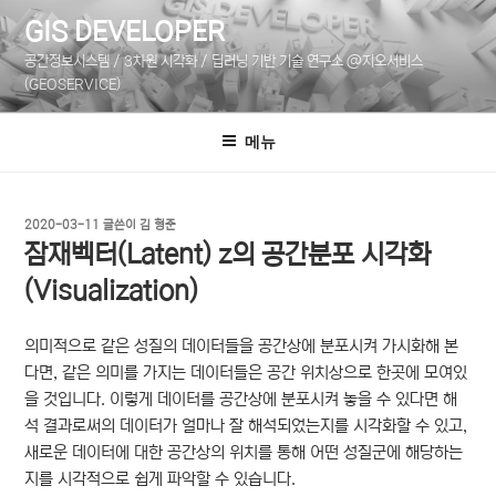
콘
GIS DEVELOPER
텐
공간정보시스템 / 3차원 시각화 / 딥러닝 기반 기술 연구소 @지오서비스
츠
(GEOSERVICE)
로
바
메뉴
로
가
기
작
2020-03-11
글쓴이
김 형준
성
잠재벡터(Latent) z의 공간분포 시각화
일
자
(Visualization)
의미적으로 같은 성질의 데이터들을 공간상에 분포시켜 가시화해 본
다면, 같은 의미를 가지는 데이터들은 공간 위치상으로 한곳에 모여있
을 것입니다. 이렇게 데이터를 공간상에 분포시켜 놓을 수 있다면 해
석 결과로써의 데이터가 얼마나 잘 해석되었는지를 시각화할 수 있고,
새로운 데이터에 대한 공간상의 위치를 통해 어떤 성질군에 해당하는
지를 시각적으로 쉽게 파악할 수 있습니다.