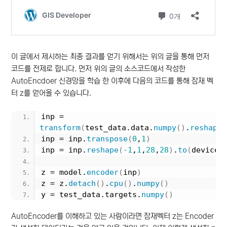
이 글에서 제시하는 최종 결과를 얻기 위해서는 위의 글을 통해 먼저
코드를 전제로 합니다. 먼저 위의 글의 소스코드에서 작성한
AutoEncdoer 신경망을 학습 한 이후에 다음의 코드를 통해 잠재 벡
터 z를 얻어올 수 있습니다.
inp = 
transform
(
test_data.data.
numpy
()
.
reshape
(
inp = inp.
transpose
(
0
,
1
)
inp = inp.
reshape
(
-1
,
1
,
28
,
28
)
.
to
(
device
)
z = model.
encoder
(
inp
)
z = z.
detach
()
.
cpu
()
.
numpy
()
y = test_data.targets.
numpy
()
AutoEncoder를 이해하고 있는 사람이라면 잠재벡터 z는 Encoder