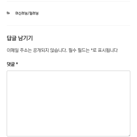
카
머신러닝/딥러닝
테
고
리
답글 남기기
이메일 주소는 공개되지 않습니다.
필수 필드는
*
로 표시됩니다
댓글
*