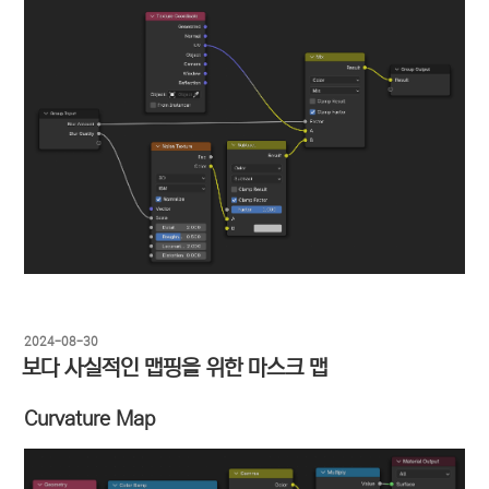
작
2024-08-30
성
보다 사실적인 맵핑을 위한 마스크 맵
일
자
Curvature Map