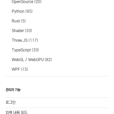
OpenSource
(20)
Python
(95)
Rust
(5)
Shader
(33)
Three.JS
(117)
TypeScript
(33)
WebGL / WebGPU
(82)
WPF
(15)
관리자 기능
로그인
입력 내용 피드