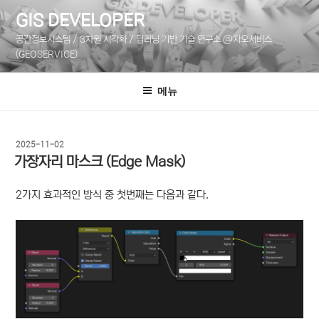
콘
GIS DEVELOPER
텐
공간정보시스템 / 3차원 시각화 / 딥러닝 기반 기술 연구소 @지오서비스
츠
(GEOSERVICE)
로
바
메뉴
로
가
기
작
2025-11-02
성
가장자리 마스크 (Edge Mask)
일
자
2가지 효과적인 방식 중 첫번째는 다음과 같다.