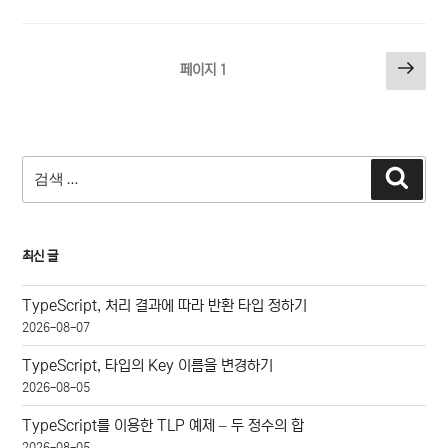
글
다
페이지
1
음
페
쪽
이
지
검
매
검
색
색:
김
최신 글
TypeScript, 처리 결과에 따라 반환 타입 정하기
2026-08-07
TypeScript, 타입의 Key 이름을 변경하기
2026-08-05
TypeScript를 이용한 TLP 예제 – 두 정수의 합
2026-08-05