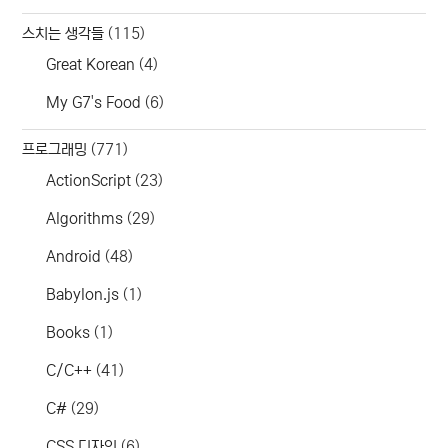
스치는 생각들
(115)
Great Korean
(4)
My G7's Food
(6)
프로그래밍
(771)
ActionScript
(23)
Algorithms
(29)
Android
(48)
Babylon.js
(1)
Books
(1)
C/C++
(41)
C#
(29)
CSS 디자인
(6)