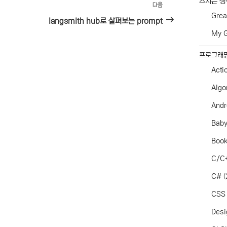
스치는 생
다음
다
Grea
음
langsmith hub로 살펴보는 prompt
글
My G
프로그래
Acti
Algo
Andr
Baby
Boo
C/C
C#
(
CSS
Desi