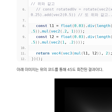
// 위와 같고
// const rotatedUv = rotate(vec2(x
0.25).add(vec2(0.5)) // 또 위와 같고.
const
 l1 = 
float
(
0.03
)
.
div
(
length
.5
)
)
.
mul
(
vec2
(
.2
, 
1
)
)
)
)
;
const
 l2 = 
float
(
0.03
)
.
div
(
length
.5
)
)
.
mul
(
vec2
(
1
, 
.2
)
)
)
)
;
return
vec4
(
vec3
(
mul
(
l1, l2
)
)
, 
2
)
}
)
(
)
;
아래 이미지는 위의 코드를 통해 45도 회전된 결과이다.