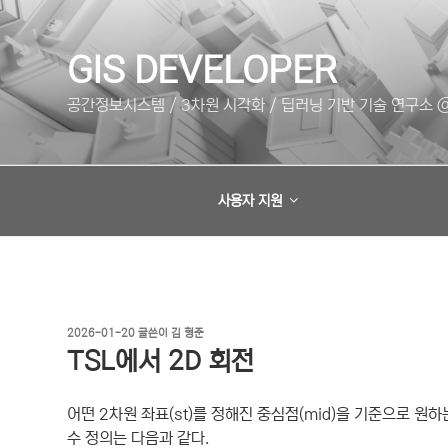
콘
텐
츠
GIS DEVELOPER
로
공간정보시스템 / 3차원 시각화 / 딥러닝 기반 기술 연구소 @
바
로
가
기
사용자 지원
작
2026-01-20
글쓴이
김 형준
성
TSL에서 2D 회전
일
자
어떤 2차원 좌표(st)를 정해진 중심점(mid)을 기준으로 원하는
수 정의는 다음과 같다.