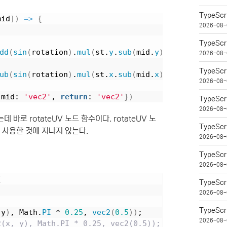
TypeSc
mid
]
)
=>
{
2026-08-
TypeSc
dd
(
sin
(
rotation
)
.
mul
(
st.
y
.
sub
(
mid.
y
)
)
)
.
add
(
mid.
x
)
2026-08-
TypeSc
ub
(
sin
(
rotation
)
.
mul
(
st.
x
.
sub
(
mid.
x
)
)
)
.
add
(
mid.
y
)
2026-08-
 mid: 
'vec2'
, 
return
: 
'vec2'
}
)
TypeSc
2026-08-
바로 rotateUV 노드 함수이다. rotateUV 노
TypeSc
를 사용한 것에 지나지 않는다.
2026-08-
TypeS
2026-08-
{
TypeSc
2026-08-
TypeSc
 y
)
, Math.
PI
 * 
0.25
, 
vec2
(
0.5
)
)
;
2026-08-
(x, y), Math.PI * 0.25, vec2(0.5)); 