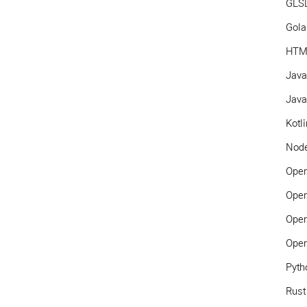
GLS
Gol
HTM
Jav
Java
Kotl
Node
Ope
Ope
Ope
Ope
Pyth
Rust