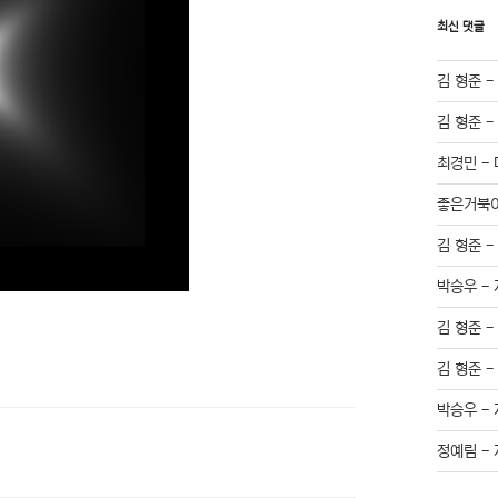
최신 댓글
김 형준
김 형준
최경민
-
좋은거북
김 형준
박승우
-
김 형준
김 형준
박승우
-
정예림
-