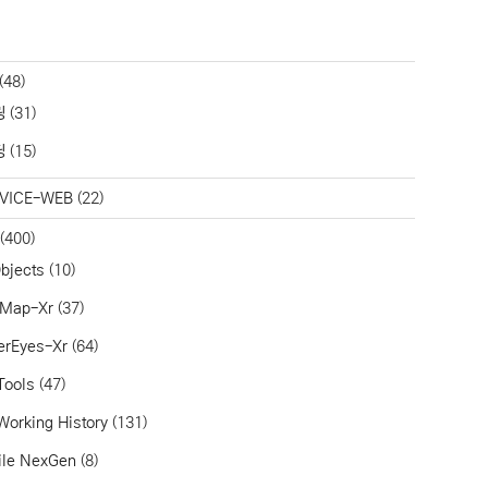
(48)
링
(31)
딩
(15)
VICE-WEB
(22)
(400)
bjects
(10)
aMap-Xr
(37)
erEyes-Xr
(64)
Tools
(47)
Working History
(131)
ile NexGen
(8)