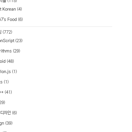
각들
(115)
t Korean
(4)
7's Food
(6)
밍
(772)
onScript
(23)
rithms
(29)
oid
(48)
lon.js
(1)
ks
(1)
++
(41)
29)
 디자인
(6)
gn
(39)