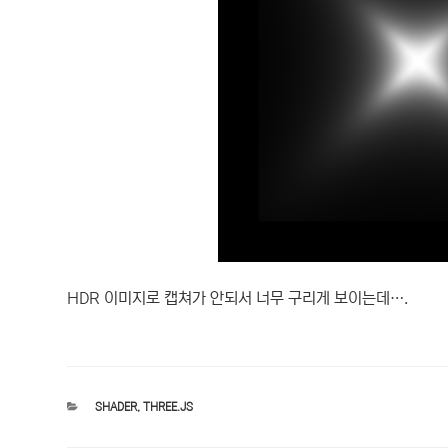
HDR 이미지로 캡쳐가 안되서 너무 구리게 보이는데….
카
SHADER
,
THREE.JS
테
고