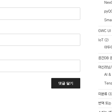
Nex
pyQ
Smar
GWC UI 
IoT
(2)
아두
공간DB 
머신러닝
AI &
Ten
미분류
(3
번역 또는