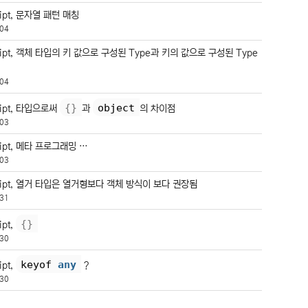
ript, 문자열 패턴 매칭
04
ript, 객체 타입의 키 값으로 구성된 Type과 키의 값으로 구성된 Type
04
{
}
object
ript, 타입으로써
과
의 차이점
03
ript, 메타 프로그래밍 …
03
ript, 열거 타입은 열거형보다 객체 방식이 보다 권장됨
31
{
}
ipt,
30
keyof 
any
ipt,
?
30