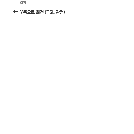
글
이
이전
탐
전
Y축으로 회전 (TSL 관점)
글
색