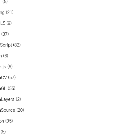
L
(5)
ang
(21)
L5
(9)
a
(37)
Script
(82)
in
(6)
.js
(6)
nCV
(57)
nGL
(55)
nLayers
(2)
nSource
(20)
on
(95)
(5)