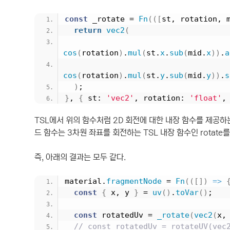
const
 _rotate = 
Fn
(
(
[
st, rotation, 
return
vec2
(
cos
(
rotation
)
.
mul
(
st.
x
.
sub
(
mid.
x
)
)
.
a
cos
(
rotation
)
.
mul
(
st.
y
.
sub
(
mid.
y
)
)
.
s
)
;
}
, 
{
 st: 
'vec2'
, rotation: 
'float'
,
TSL에서 위의 함수처럼 2D 회전에 대한 내장 함수를 제공하는데 
드 함수는 3차원 좌표를 회전하는 TSL 내장 함수인 rotate
즉, 아래의 결과는 모두 같다.
material.
fragmentNode
 = 
Fn
(
(
[
]
)
=>
const
{
 x, y 
}
 = 
uv
(
)
.
toVar
(
)
;
const
 rotatedUv = 
_rotate
(
vec2
(
x,
// const rotatedUv = rotateUV(vec2