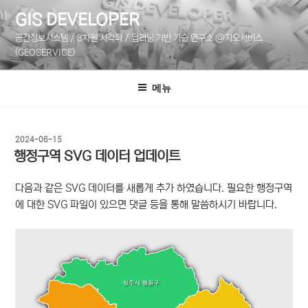
콘
GIS DEVELOPER
텐
공간정보시스템 / 3차원 시각화 / 딥러닝 기반 기술 연구소 @지오서비스
츠
(GEOSERVICE)
로
바
메뉴
로
가
기
작
2024-06-15
성
행정구역 SVG 데이터 업데이트
일
자
다음과 같은 SVG 데이터를 새롭게 추가 하였습니다. 필요한 행정구역
에 대한 SVG 파일이 있으면 댓글 등을 통해 말씀하시기 바랍니다.