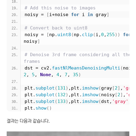
# Add this noise to images
noisy = 
[
i+noise 
for
 i 
in
 gray
]
# Convert back to uint8
noisy = 
[
np.
uint8
(
np.
clip
(
i,
0
,
255
))
for
 
noisy
]
# Denoise 3rd frame considering all the 5
frames
dst = cv2.
fastNlMeansDenoisingMulti
(
2
, 
5
, 
None
, 
4
, 
7
, 
35
)
plt.
subplot
(
131
)
,plt.
imshow
(
gray
[
2
]
,
'gra
plt.
subplot
(
132
)
,plt.
imshow
(
noisy
[
2
]
,
'gr
plt.
subplot
(
133
)
,plt.
imshow
(
dst,
'gray'
)
plt.
show
()
결과는 다음과 같습니다.