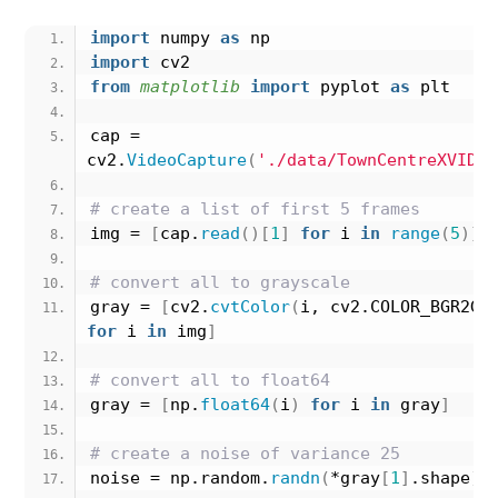
import
 numpy 
as
 np
import
 cv2
from 
matplotlib
 import
 pyplot 
as
 plt
cap = 
cv2.
VideoCapture
(
'./data/TownCentreXVID.m
# create a list of first 5 frames
img = 
[
cap.
read
()[
1
]
for
 i 
in
range
(
5
)]
# convert all to grayscale
gray = 
[
cv2.
cvtColor
(
i, cv2.COLOR_BGR2GR
for
 i 
in
 img
]
# convert all to float64
gray = 
[
np.
float64
(
i
)
for
 i 
in
 gray
]
# create a noise of variance 25
noise = np.random.
randn
(
*gray
[
1
]
.shape
)
*