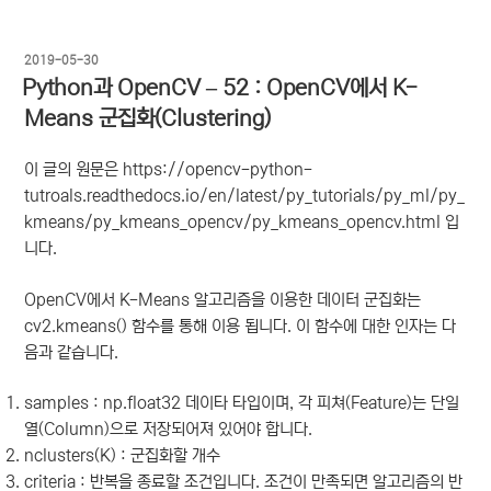
작
2019-05-30
성
Python과 OpenCV – 52 : OpenCV에서 K-
일
Means 군집화(Clustering)
자
이 글의 원문은 https://opencv-python-
tutroals.readthedocs.io/en/latest/py_tutorials/py_ml/py_
kmeans/py_kmeans_opencv/py_kmeans_opencv.html 입
니다.
OpenCV에서 K-Means 알고리즘을 이용한 데이터 군집화는
cv2.kmeans() 함수를 통해 이용 됩니다. 이 함수에 대한 인자는 다
음과 같습니다.
samples :
np.float32 데이타 타입이며, 각 피쳐(Feature)는 단일
열(Column)으로 저장되어져 있어야 합니다.
nclusters(K) :
군집화할 개수
criteria :
반복을 종료할 조건입니다. 조건이 만족되면 알고리즘의 반