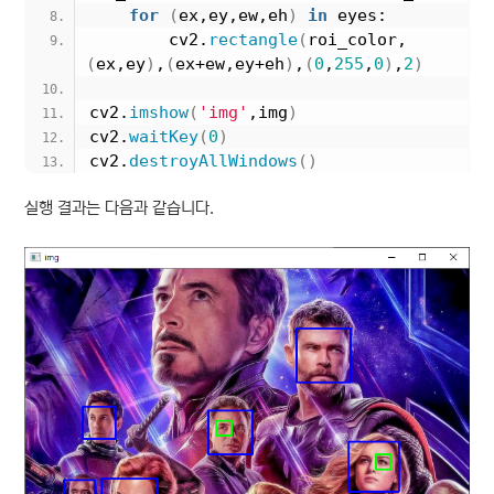
for
(
ex,ey,ew,eh
)
in
 eyes:
        cv2.
rectangle
(
roi_color,
(
ex,ey
)
,
(
ex+ew,ey+eh
)
,
(
0
,
255
,
0
)
,
2
)
cv2.
imshow
(
'img'
,img
)
cv2.
waitKey
(
0
)
cv2.
destroyAllWindows
()
실행 결과는 다음과 같습니다.