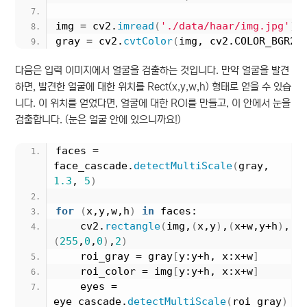
img = cv2.
imread
(
'./data/haar/img.jpg'
)
gray = cv2.
cvtColor
(
img, cv2.COLOR_BGR2G
다음은 입력 이미지에서 얼굴을 검출하는 것입니다. 만약 얼굴을 발견
하면, 발견한 얼굴에 대한 위치를 Rect(x,y,w,h) 형태로 얻을 수 있습
니다. 이 위치를 얻었다면, 얼굴에 대한 ROI를 만들고, 이 안에서 눈을
검출합니다. (눈은 얼굴 안에 있으니까요!)
faces = 
face_cascade.
detectMultiScale
(
gray, 
1.3
, 
5
)
for
(
x,y,w,h
)
in
 faces:
    cv2.
rectangle
(
img,
(
x,y
)
,
(
x+w,y+h
)
,
(
255
,
0
,
0
)
,
2
)
    roi_gray = gray
[
y:y+h, x:x+w
]
    roi_color = img
[
y:y+h, x:x+w
]
    eyes = 
eye_cascade.
detectMultiScale
(
roi_gray
)