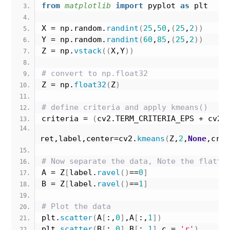
from 
matplotlib
 import
 pyplot 
as
 plt
X = np.random.
randint
(
25
,
50
,
(
25
,
2
))
Y = np.random.
randint
(
60
,
85
,
(
25
,
2
))
Z = np.
vstack
((
X,Y
))
# convert to np.float32
Z = np.
float32
(
Z
)
# define criteria and apply kmeans()
criteria = 
(
cv2.TERM_CRITERIA_EPS + cv2.
ret,label,center=cv2.
kmeans
(
Z,
2
,
None
,crit
# Now separate the data, Note the flatte
A = Z
[
label.
ravel
()
==
0
]
B = Z
[
label.
ravel
()
==
1
]
# Plot the data
plt.
scatter
(
A
[
:,
0
]
,A
[
:,
1
])
plt.
scatter
(
B
[
:,
0
]
,B
[
:,
1
]
,c = 
'r'
)