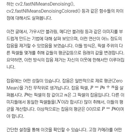
하는 cv2.fastNlMeansDenoising(),
cv2.fastNlMeansDenoisingColored() 등과 같은 함수들의 차이
점에 대해서도 살펴봅니다.
이전 글에서, 가우시안 블러링, 메디안 블러링 등과 같은 이미지를 부
드럽게 만드는 기법에 대해 살펴 보았으며, 이런 연산이 어느 정도의
잡음을 제거할 수 있었음을 보였습니다. 이들 방식은, 픽셀 주위의 다
른 픽셀들 몇개를 취해 값들의 평균값등으로 원래의 값을 변경합니다.
요약하면, 이런 방식의 잡음 제거는 자신의 이웃에 한해서만 이루어집
니다.
잡음에는 어떤 성질이 있습니다. 잡음은 일반적으로 제로 평균(Zero
Mean)을 가진 무작위로 생겨납니다. 잡음 픽셀,
을 살
펴봅시다.
는 픽셀의 참 값이고
은 그 픽셀의 잡음입니다. 다른 이
미지들에서 동일한 픽셀들을(
이라 합시다) 많이 취해서, 이들의 평
균을 계산합니다. 이상적으로는 잡음의 평균은 0이므로
이여
야 합니다.
간단한 설정을 통해 이것을 확인할 수 있습니다. 고정 카메라를 어떤