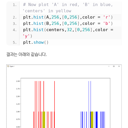
# Now plot 'A' in red, 'B' in blue, 
'centers' in yellow
plt.
hist
(
A,
256
,
[
0
,
256
]
,color = 
'r'
)
plt.
hist
(
B,
256
,
[
0
,
256
]
,color = 
'b'
)
plt.
hist
(
centers,
32
,
[
0
,
256
]
,color = 
'y'
)
plt.
show
()
결과는 아래와 같습니다.