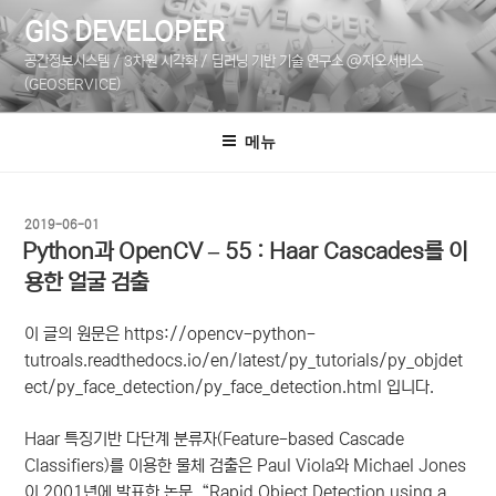
콘
GIS DEVELOPER
텐
공간정보시스템 / 3차원 시각화 / 딥러닝 기반 기술 연구소 @지오서비스
츠
(GEOSERVICE)
로
바
메뉴
로
가
기
작
2019-06-01
성
Python과 OpenCV – 55 : Haar Cascades를 이
일
용한 얼굴 검출
자
이 글의 원문은 https://opencv-python-
tutroals.readthedocs.io/en/latest/py_tutorials/py_objdet
ect/py_face_detection/py_face_detection.html 입니다.
Haar 특징기반 다단계 분류자(Feature-based Cascade
Classifiers)를 이용한 물체 검출은 Paul Viola와 Michael Jones
이 2001년에 발표한 논문, “Rapid Object Detection using a