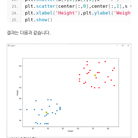
plt.
scatter
(
center
[
:,
0
]
,center
[
:,
1
]
,s = 
plt.
xlabel
(
'Height'
)
,plt.
ylabel
(
'Weight'
plt.
show
()
결과는 다음과 같습니다.