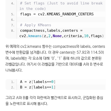
# Set flags (Just to avoid line break 
in the code)
flags = cv2.KMEANS_RANDOM_CENTERS
# Apply KMeans
compactness,labels,centers = 
cv2.
kmeans
(
z,
2
,
None
,criteria,
10
,flags
)
위 예제의 cv2.kmeans 함수는 compactness와 labels, centers
변수에 반환값을 넘겨줍니다. 이 경우 centers는 57.92과 114.5이
며, labels에는 각 요소에 대해 ‘0’, ‘1’ 중에 하나의 값으로 분류된
라벨값입니다. 여기서 이 라벨값을 기반으로 데이터를 A와 B 변수로
나눠봅시다.
A = z
[
labels==
0
]
B = z
[
labels==
1
]
그리고 A와 B를 각각 파란색과 빨간색으로 표시하고, 군집화된 중심
을 노란색으로 표시해 봅시다.