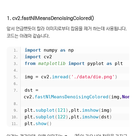
1. cv2.fastNlMeansDenoisingColored()
앞서 언급했듯이 칼라 이미지로부터 잡음을 제거 하는데 사용됩니다.
코드는 아래와 같습니다.
import
 numpy 
as
 np
import
 cv2
from 
matplotlib
 import
 pyplot 
as
 plt
img = cv2.
imread
(
'./data/die.png'
)
dst = 
cv2.
fastNlMeansDenoisingColored
(
img,
None
,
plt.
subplot
(
121
)
,plt.
imshow
(
img
)
plt.
subplot
(
122
)
,plt.
imshow
(
dst
)
plt.
show
()