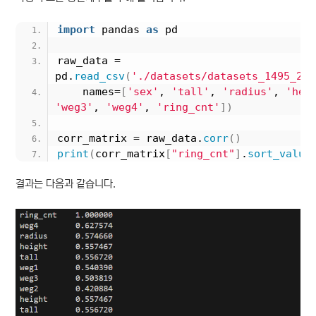
import
 pandas 
as
 pd
raw_data = 
pd.
read_csv
(
'./datasets/datasets_1495_267
    names=
[
'sex'
, 
'tall'
, 
'radius'
, 
'hei
'weg3'
, 
'weg4'
, 
'ring_cnt'
])
corr_matrix = raw_data.
corr
()
print
(
corr_matrix
[
"ring_cnt"
]
.
sort_value
결과는 다음과 같습니다.