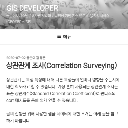
콘
GIS DEVELOPER
텐
공간정보시스템 / 3차원 시각화 / 딥러닝 기반 기술 연구소 @지오서비스
츠
(GEOSERVICE)
로
바
메뉴
로
가
기
작
2020-07-02
글쓴이
김 형준
성
상관관계 조사(Correlation Surveying)
일
자
상관관계는 특정 특성에 대해 다른 특성들이 얼마나 영향을 주는지에
대한 척도라고 할 수 있습니다. 가장 흔히 사용되는 상관관계 조사는
표준 상관계수(Standard Correlation Coefficient)로 판다스의
corr 매서드를 통해 쉽게 얻을 수 있습니다.
글의 진행을 위해 사용한 샘플 데이터에 대한 소개는 아래 글을 참고
하기 바랍니다.