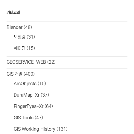
카테고리
Blender
(48)
모델링
(31)
쉐이딩
(15)
GEOSERVICE-WEB
(22)
GIS 개발
(400)
ArcObjects
(10)
DuraMap-Xr
(37)
FingerEyes-Xr
(64)
GIS Tools
(47)
GIS Working History
(131)