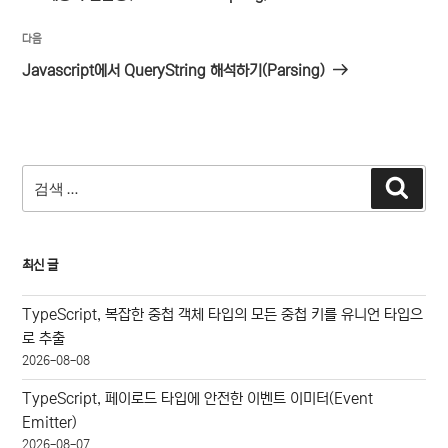
색
글
다
다음
음
Javascript에서 QueryString 해석하기(Parsing)
글
검
검
색
색:
최신 글
TypeScript, 복잡한 중첩 객체 타입의 모든 중첩 키를 유니언 타입으
로 추출
2026-08-08
TypeScript, 페이로드 타입에 안전한 이벤트 이미터(Event
Emitter)
2026-08-07