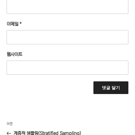
이메일
*
웹사이트
글
이
이전
탐
전
계층적 샘플링(Stratified Sampling)