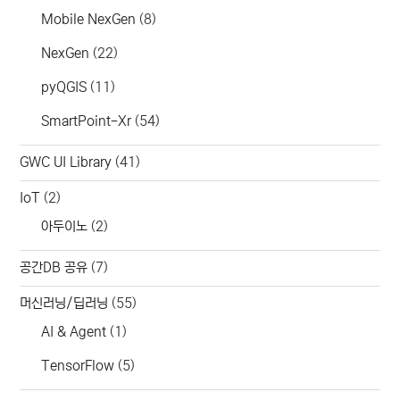
Mobile NexGen
(8)
NexGen
(22)
pyQGIS
(11)
SmartPoint-Xr
(54)
GWC UI Library
(41)
IoT
(2)
아두이노
(2)
공간DB 공유
(7)
머신러닝/딥러닝
(55)
AI & Agent
(1)
TensorFlow
(5)