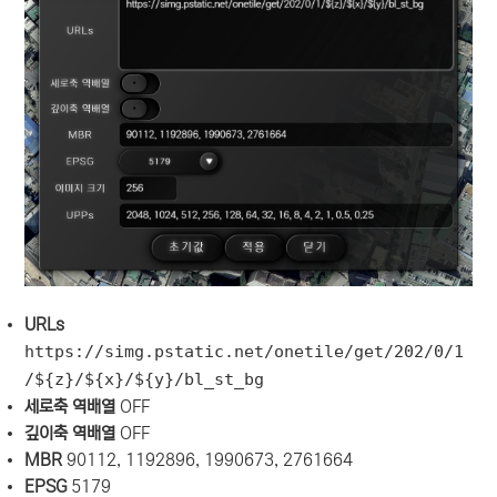
URLs
https://simg.pstatic.net/onetile/get/202/0/1
/${z}/${x}/${y}/bl_st_bg
세로축 역배열
OFF
깊이축 역배열
OFF
MBR
90112, 1192896, 1990673, 2761664
EPSG
5179