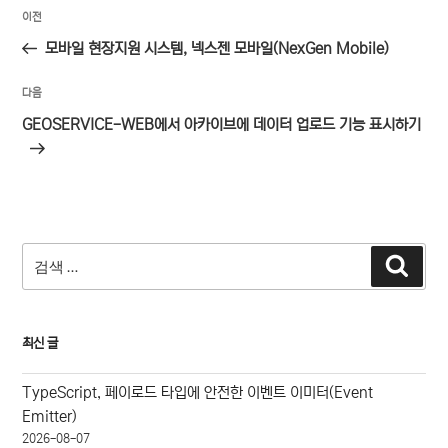
글
이
이전
탐
전
모바일 현장지원 시스템, 넥스젠 모바일(NexGen Mobile)
색
글
다
다음
음
GEOSERVICE-WEB에서 아카이브에 데이터 업로드 기능 표시하기
글
검
검
색
색:
최신 글
TypeScript, 페이로드 타입에 안전한 이벤트 이미터(Event
Emitter)
2026-08-07