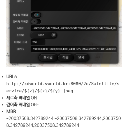
URLs
http://xdworld.vworld.kr:8080/2d/Satellite/s
ervice/${z}/${x}/${y}.jpeg
세로축 역배열
ON
깊이축 역배열
OFF
MBR
-20037508.342789244,-20037508.342789244,2003750
8.342789244,20037508.342789244