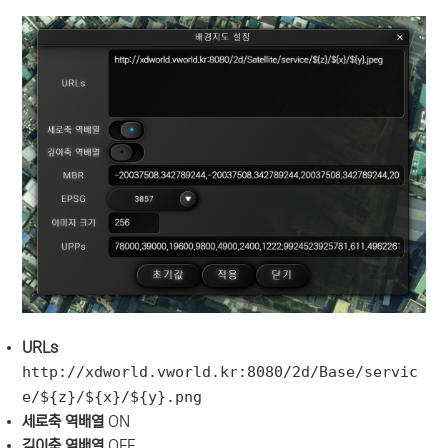
URLs
http://xdworld.vworld.kr:8080/2d/Base/servic
e/${z}/${x}/${y}.png
세로축 역배열
ON
깊이축 역배열
OFF