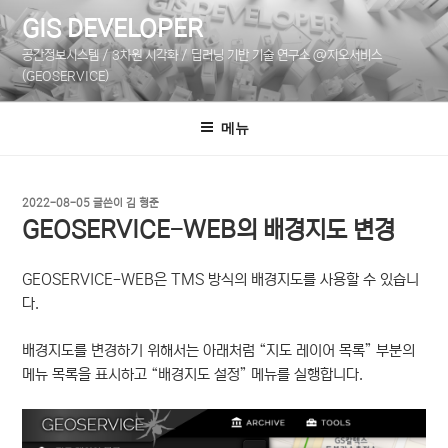
콘
GIS DEVELOPER
텐
공간정보시스템 / 3차원 시각화 / 딥러닝 기반 기술 연구소 @지오서비스
츠
(GEOSERVICE)
로
바
메뉴
로
가
기
작
2022-08-05
글쓴이
김 형준
성
GEOSERVICE-WEB의 배경지도 변경
일
자
GEOSERVICE-WEB은 TMS 방식의 배경지도를 사용할 수 있습니
다.
배경지도를 변경하기 위해서는 아래처럼 “지도 레이어 목록” 부분의
메뉴 목록을 표시하고 “배경지도 설정” 메뉴를 실행합니다.