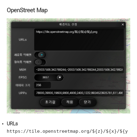
OpenStreet Map
URLs
https://tile.openstreetmap.org/${z}/${x}/${y