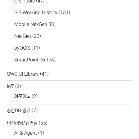
GIS Tools
(47)
GIS Working History
(131)
Mobile NexGen
(8)
NexGen
(22)
pyQGIS
(11)
SmartPoint-Xr
(54)
GWC UI Library
(41)
IoT
(2)
아두이노
(2)
공간DB 공유
(7)
머신러닝/딥러닝
(55)
AI & Agent
(1)