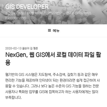
콘
GIS DEVELOPER
텐
공간정보시스템 / 3차원 시각화 / 딥러닝 기반 기술 연구소 @지오서비스
츠
(GEOSERVICE)
로
바
메뉴
로
가
기
작
2020-02-13
글쓴이
김 형준
성
NexGen, 웹 GIS에서 로컬 데이터 파일 활
일
자
용
웹기반의 GIS 시스템은 지도탐색, 주소검색, 길찾기 등과 같은 매우
편리한 기능을 제공하며 인터넷이 되는 환경이라면 쉽게 접근하여 사
용할 수 있습니다. 그러나 보다 높은 수준의 GIS 기능을 원하는 전문
사용자나 특화된 업무를 GIS에 접목하고자 하는 사용자에게는 많이
부족합니다.