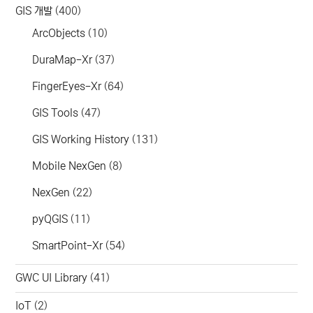
GIS 개발
(400)
ArcObjects
(10)
DuraMap-Xr
(37)
FingerEyes-Xr
(64)
GIS Tools
(47)
GIS Working History
(131)
Mobile NexGen
(8)
NexGen
(22)
pyQGIS
(11)
SmartPoint-Xr
(54)
GWC UI Library
(41)
IoT
(2)