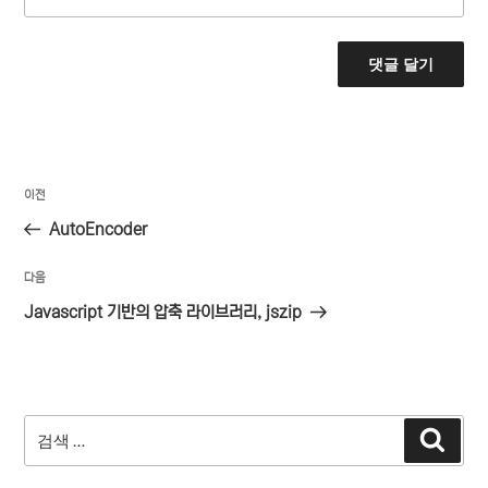
글
이
이전
탐
전
AutoEncoder
색
글
다
다음
음
Javascript 기반의 압축 라이브러리, jszip
글
검
검
색
색: