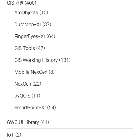
GIS 개발
(400)
ArcObjects
(10)
DuraMap-Xr
(37)
FingerEyes-Xr
(64)
GIS Tools
(47)
GIS Working History
(131)
Mobile NexGen
(8)
NexGen
(22)
pyQGIS
(11)
SmartPoint-Xr
(54)
GWC UI Library
(41)
IoT
(2)