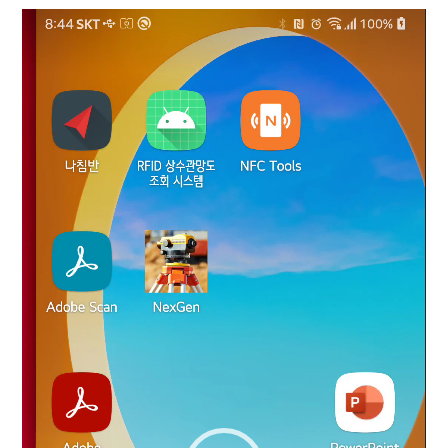
동
영
상
플
레
이
어