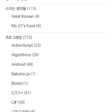
스치는 생각들
(115)
Great Korean
(4)
My G7's Food
(6)
프로그래밍
(773)
ActionScript
(23)
Algorithms
(29)
Android
(48)
Babylon.js
(1)
Books
(1)
C/C++
(41)
C#
(29)
CSS 디자인
(6)