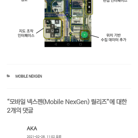
카
MOBILE NEXGEN
테
고
리
“모바일 넥스젠(Mobile NexGen) 릴리즈”에 대한
2개의 댓글
AKA
2021-02-26, 11:02 오전