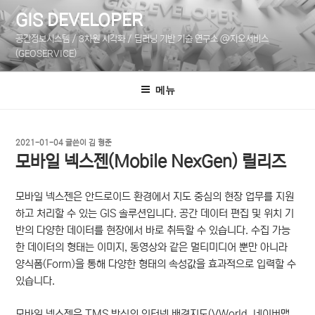
콘
GIS DEVELOPER
텐
공간정보시스템 / 3차원 시각화 / 딥러닝 기반 기술 연구소 @지오서비스
츠
(GEOSERVICE)
로
바
메뉴
로
가
기
작
2021-01-04
글쓴이
김 형준
성
모바일 넥스젠(Mobile NexGen) 릴리즈
일
자
모바일 넥스젠은 안드로이드 환경에서 지도 중심의 현장 업무를 지원
하고 처리할 수 있는 GIS 솔루션입니다. 공간 데이터 편집 및 위치 기
반의 다양한 데이터를 현장에서 바로 취득할 수 있습니다. 수집 가능
한 데이터의 형태는 이미지, 동영상와 같은 멀티미디어 뿐만 아니라
양식폼(Form)을 통해 다양한 형태의 속성값을 효과적으로 입력할 수
있습니다.
모바일 넥스젠은 TMS 방식의 인터넷 배경지도(VWorld, 네이버맵,