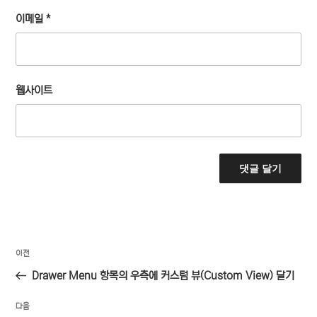
이메일
*
웹사이트
글
이
이전
탐
전
Drawer Menu 항목의 우측에 커스텀 뷰(Custom View) 달기
색
글
다
다음