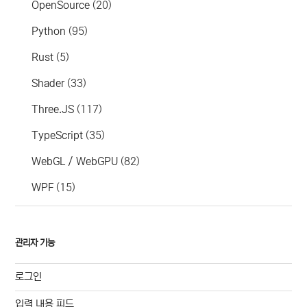
OpenSource
(20)
Python
(95)
Rust
(5)
Shader
(33)
Three.JS
(117)
TypeScript
(35)
WebGL / WebGPU
(82)
WPF
(15)
관리자 기능
로그인
입력 내용 피드