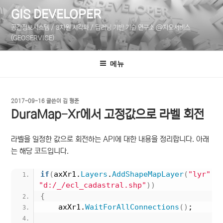
콘
GIS DEVELOPER
텐
공간정보시스템 / 3차원 시각화 / 딥러닝 기반 기술 연구소 @지오서비스
츠
(GEOSERVICE)
로
바
메뉴
로
가
기
작
2017-09-16
글쓴이
김 형준
성
DuraMap-Xr에서 고정값으로 라벨 회전
일
자
라벨을 일정한 값으로 회전하는 API에 대한 내용을 정리합니다. 아래
는 해당 코드입니다.
if
(
axXr1.
Layers
.
AddShapeMapLayer
(
"lyr"
, 
"d:/_/ecl_cadastral.shp"
))
{
    axXr1.
WaitForAllConnections
()
;