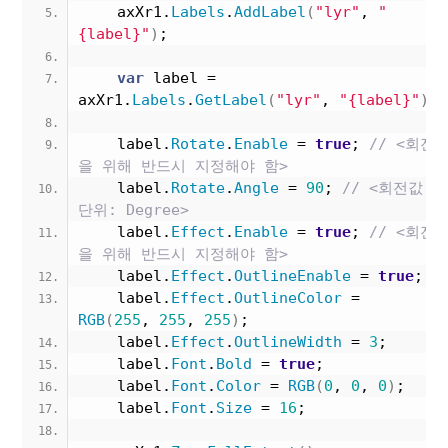
    axXr1.
Labels
.
AddLabel
(
"lyr"
, 
"
{label}"
)
;
var
 label = 
axXr1.
Labels
.
GetLabel
(
"lyr"
, 
"{label}"
)
;
    label.
Rotate
.
Enable
 = 
true
; 
// <회전
을 위해 반드시 지정해야 함>
    label.
Rotate
.
Angle
 = 
90
; 
// <회전값, 
단위: Degree>
    label.
Effect
.
Enable
 = 
true
; 
// <회전
을 위해 반드시 지정해야 함>
    label.
Effect
.
OutlineEnable
 = 
true
;
    label.
Effect
.
OutlineColor
 = 
RGB
(
255
, 
255
, 
255
)
;
    label.
Effect
.
OutlineWidth
 = 
3
;
    label.
Font
.
Bold
 = 
true
;
    label.
Font
.
Color
 = 
RGB
(
0
, 
0
, 
0
)
;
    label.
Font
.
Size
 = 
16
;