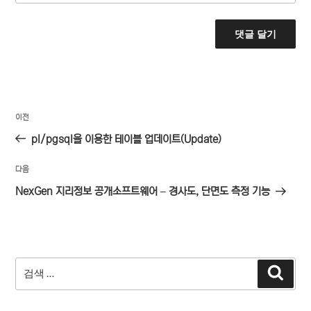
글
이
이전
탐
전
pl/pgsql을 이용한 테이블 업데이트(Update)
색
글
다
다음
음
NexGen 지리정보 공개소프트웨어 – 경사도, 단면도 측정 기능
글
검
검
색
색: