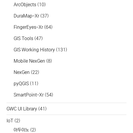
ArcObjects
(10)
DuraMap-Xr
(37)
FingerEyes-Xr
(64)
GIS Tools
(47)
GIS Working History
(131)
Mobile NexGen
(8)
NexGen
(22)
pyQGIS
(11)
SmartPoint-Xr
(54)
GWC UI Library
(41)
IoT
(2)
아두이노
(2)