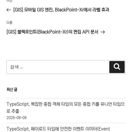
이
이전
탐
전
[GIS] 모바일 GIS 엔진, BlackPoint-Xr에서 라벨 효과
색
글
다
다음
음
[GIS] 블랙포인트(BlackPoint-Xr)의 편집 API 문서
글
검
검
색
색:
최신 글
TypeScript, 복잡한 중첩 객체 타입의 모든 중첩 키를 유니언 타입으
로 추출
2026-08-08
TypeScript, 페이로드 타입에 안전한 이벤트 이미터(Event