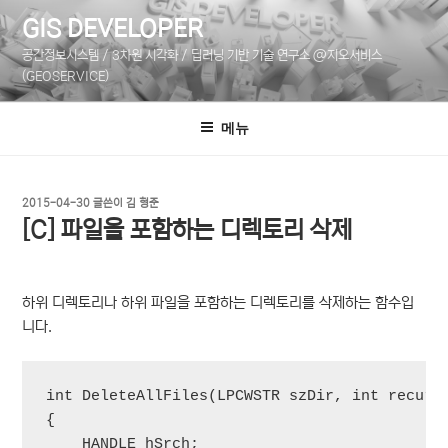
콘
GIS DEVELOPER
텐
공간정보시스템 / 3차원 시각화 / 딥러닝 기반 기술 연구소 @지오서비스
츠
(GEOSERVICE)
로
바
메뉴
로
가
기
작
2015-04-30
글쓴이
김 형준
성
[C] 파일을 포함하는 디렉토리 삭제
일
자
하위 디렉토리나 하위 파일을 포함하는 디렉토리를 삭제하는 함수입
니다.
int DeleteAllFiles(LPCWSTR szDir, int recur)

{

    HANDLE hSrch;
