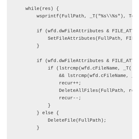
    while(res) {

        wsprintf(FullPath, _T("%s\\%s"), Temp
        if (wfd.dwFileAttributes & FILE_ATTRI
            SetFileAttributes(FullPath, FILE_
        }

        if (wfd.dwFileAttributes & FILE_ATTRI
            if (lstrcmp(wfd.cFileName, _T("."
                && lstrcmp(wfd.cFileName, _T(
                recur++;

                DeleteAllFiles(FullPath, recu
                recur--;

            }

        } else {

            DeleteFile(FullPath);

        }
