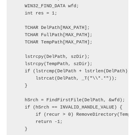
    WIN32_FIND_DATA wfd;

    int res = 1;

    TCHAR DelPath[MAX_PATH];

    TCHAR FullPath[MAX_PATH];

    TCHAR TempPath[MAX_PATH];

    lstrcpy(DelPath, szDir);

    lstrcpy(TempPath, szDir);

    if (lstrcmp(DelPath + lstrlen(DelPath) - 
        lstrcat(DelPath, _T("\\*.*"));

    }

    hSrch = FindFirstFile(DelPath, &wfd);

    if (hSrch == INVALID_HANDLE_VALUE) {

        if (recur > 0) RemoveDirectory(TempPa
        return -1;

    }
