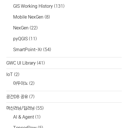
GIS Working History
(131)
Mobile NexGen
(8)
NexGen
(22)
pyQGIS
(11)
SmartPoint-Xr
(54)
GWC UI Library
(41)
IoT
(2)
아두이노
(2)
공간DB 공유
(7)
머신러닝/딥러닝
(55)
AI & Agent
(1)
TensorFlow
(5)