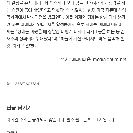
의 결정을 혼자 내리는데 익숙하다 보니 남들보다 여러가지 생각을 하
는 습관이 몸에 배었다”고 답했다. 형 상필씨는 현재 미국 퍼듀대 산업
공학과에서 박사과정을 밟고있다. 이들 형제의 뒤에는 항상 자식 생각
만 하는 어머니가 있다. 서울 합정동에서 홀로 지내는 어머니 이영애
씨는 “상배는 어렸을 때 장난감 비행기 대회에 나가 1등을 하는 등 손
재주와 창의력이 뛰어났다”며 “하늘에 계신 아버지도 매우 흡족해 할
것”이라고 말했다.
출처: 미디어다음,
media.daum.net
카
GREAT KOREAN
테
고
리
답글 남기기
이메일 주소는 공개되지 않습니다.
필수 필드는
*
로 표시됩니다