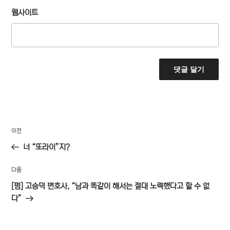
웹사이트
글
이
이전
탐
전
너 “또라이”지?
색
글
다
다음
음
[펌] 고승덕 변호사, “남과 똑같이 해서는 절대 노력했다고 할 수 없
글
다”