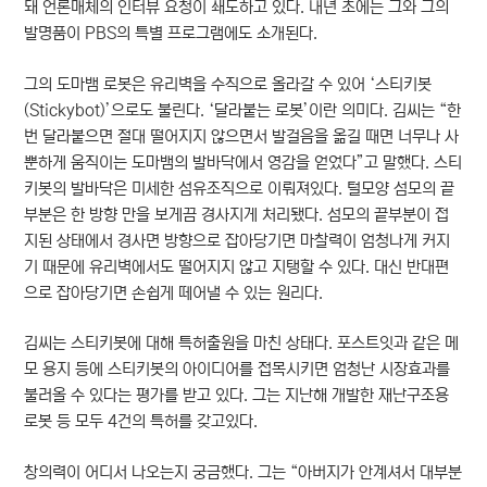
돼 언론매체의 인터뷰 요청이 쇄도하고 있다. 내년 초에는 그와 그의
발명품이 PBS의 특별 프로그램에도 소개된다.
그의 도마뱀 로봇은 유리벽을 수직으로 올라갈 수 있어 ‘스티키봇
(Stickybot)’으로도 불린다. ‘달라붙는 로봇’이란 의미다. 김씨는 “한
번 달라붙으면 절대 떨어지지 않으면서 발걸음을 옮길 때면 너무나 사
뿐하게 움직이는 도마뱀의 발바닥에서 영감을 얻었다”고 말했다. 스티
키봇의 발바닥은 미세한 섬유조직으로 이뤄져있다. 털모양 섬모의 끝
부분은 한 방향 만을 보게끔 경사지게 처리됐다. 섬모의 끝부분이 접
지된 상태에서 경사면 방향으로 잡아당기면 마찰력이 엄청나게 커지
기 때문에 유리벽에서도 떨어지지 않고 지탱할 수 있다. 대신 반대편
으로 잡아당기면 손쉽게 떼어낼 수 있는 원리다.
김씨는 스티키봇에 대해 특허출원을 마친 상태다. 포스트잇과 같은 메
모 용지 등에 스티키봇의 아이디어를 접목시키면 엄청난 시장효과를
불러올 수 있다는 평가를 받고 있다. 그는 지난해 개발한 재난구조용
로봇 등 모두 4건의 특허를 갖고있다.
창의력이 어디서 나오는지 궁금했다. 그는 “아버지가 안계셔서 대부분