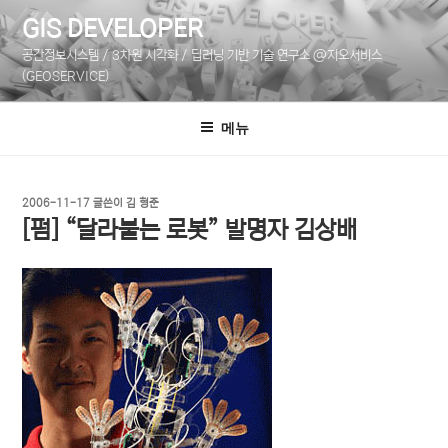
콘
GIS DEVELOPER
텐
공간정보시스템 / 3차원 시각화 / 딥러닝 기반 기술 연구소 @지오서비스
츠
(GEOSERVICE)
로
바
메뉴
로
가
기
작
2006-11-17
글쓴이
김 형준
성
[펌] “달라붙는 로봇” 발명자 김상배
일
자