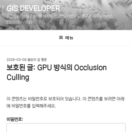
콘
GIS DEVELOPER
텐
공간정보시스템 / 3차원 시각화 / 딥러닝 기반 기술 연구소 @지오서비스
츠
(GEOSERVICE)
로
바
메뉴
로
가
기
작
2026-03-08
글쓴이
김 형준
성
보호된 글: GPU 방식의 Occlusion
일
자
Culling
이 콘텐츠는 비밀번호로 보호되어 있습니다. 이 콘텐츠를 보려면 아래
에 비밀번호를 입력해주세요.
비밀번호: