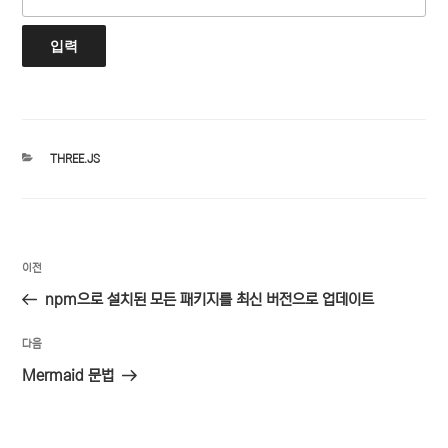
카
THREE.JS
테
고
리
글
이
이전
탐
전
npm으로 설치된 모든 패키지를 최신 버전으로 업데이트
색
글
다
다음
음
Mermaid 문법
글