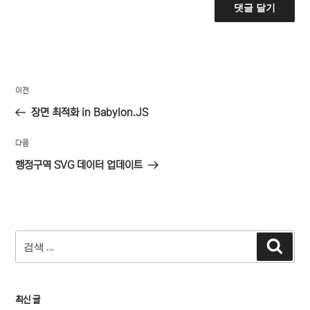
글
이
이전
탐
전
장면 최적화 in Babylon.JS
색
글
다
다음
음
행정구역 SVG 데이터 업데이트
글
검
검
색
색:
최신 글