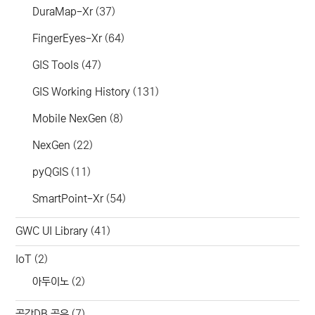
DuraMap-Xr
(37)
FingerEyes-Xr
(64)
GIS Tools
(47)
GIS Working History
(131)
Mobile NexGen
(8)
NexGen
(22)
pyQGIS
(11)
SmartPoint-Xr
(54)
GWC UI Library
(41)
IoT
(2)
아두이노
(2)
공간DB 공유
(7)