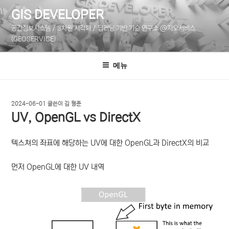
콘
GIS DEVELOPER
텐
공간정보시스템 / 3차원 시각화 / 딥러닝 기반 기술 연구소 @지오서비스
츠
(GEOSERVICE)
로
바
메뉴
로
가
기
작
2024-06-01
글쓴이
김 형준
성
UV, OpenGL vs DirectX
일
자
텍스쳐의 좌표에 해당하는 UV에 대한 OpenGL과 DirectX의 비교
먼저 OpenGL에 대한 UV 내역