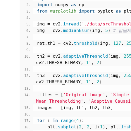
import
 numpy 
as
 np
from 
matplotlib
 import
 pyplot 
as
 pl
img = cv2.
imread
(
'./data/srcThresho
img = cv2.
medianBlur
(
img, 
5
)
# 잡음
ret,th1 = cv2.
threshold
(
img, 
127
, 
2
th2 = cv2.
adaptiveThreshold
(
img, 
25
cv2.THRESH_BINARY, 
11
, 
2
)
th3 = cv2.
adaptiveThreshold
(
img, 
25
cv2.THRESH_BINARY, 
11
, 
2
)
titles = 
[
'Original Image'
, 
'Simple
Mean Thresholding'
, 
'Adaptive Gaussi
images = 
[
img, th1, th2, th3
]
for
 i 
in
range
(
4
)
:
    plt.
subplot
(
2
, 
2
, i+
1
)
, plt.
ims