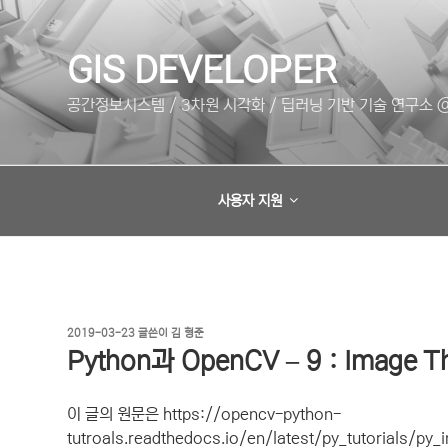
콘
텐
츠
GIS DEVELOPER
로
공간정보시스템 / 3차원 시각화 / 딥러닝 기반 기술 연구소 @
바
로
가
기
사용자 지원
작
2019-03-23
글쓴이
김 형준
성
Python과 OpenCV – 9 : Image Th
일
자
이 글의 원문은 https://opencv-python-
tutroals.readthedocs.io/en/latest/py_tutorials/py