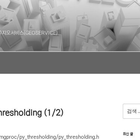
지오서비스(GEOSERVICE)
검
resholding (1/2)
색:
최신 글
_imgproc/py_thresholding/py_thresholding.h