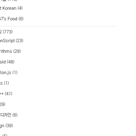
t Korean
(4)
7's Food
(6)
밍
(773)
onScript
(23)
rithms
(29)
oid
(48)
lon.js
(1)
ks
(1)
++
(41)
29)
 디자인
(6)
gn
(39)