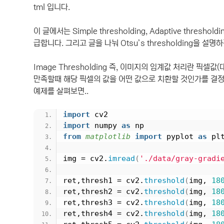
tml 입니다.
이 글에서는 Simple thresholding, Adaptive threshold
급합니다. 그리고 글을 나눠 Otsu’s thresholding을 설명
Image Thresholding 즉, 이미지의 임계값 처리란 픽셀값(
만족할때 해당 픽셀의 값을 어떤 값으로 치환할 것인가를 결정하는 것
예제를 살펴보면..
import
 cv2
import
 numpy 
as
 np
from 
matplotlib
 import
 pyplot 
as
 pl
img = cv2.
imread
(
'./data/gray-gradi
ret,thresh1 = cv2.
threshold
(
img, 
18
ret,thresh2 = cv2.
threshold
(
img, 
18
ret,thresh3 = cv2.
threshold
(
img, 
18
ret,thresh4 = cv2.
threshold
(
img, 
18