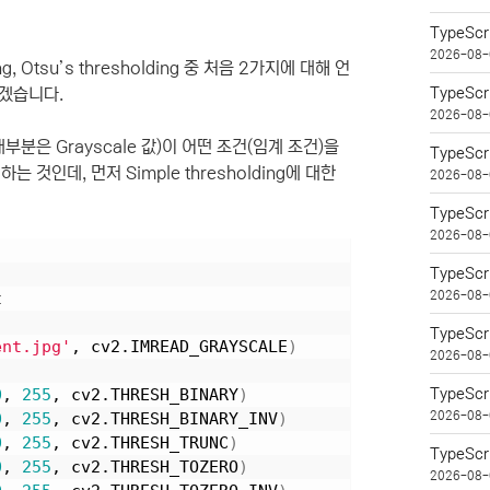
TypeSc
2026-08-
ing, Otsu’s thresholding 중 처음 2가지에 대해 언
하겠습니다.
TypeSc
2026-08-
대부분은 Grayscale 값)이 어떤 조건(임계 조건)을
TypeSc
인데, 먼저 Simple thresholding에 대한
2026-08-
TypeSc
2026-08-
TypeSc
2026-08-
t
TypeSc
ent.jpg'
, cv2.IMREAD_GRAYSCALE
)
2026-08-
0
, 
255
, cv2.THRESH_BINARY
)
TypeS
2026-08-
0
, 
255
, cv2.THRESH_BINARY_INV
)
0
, 
255
, cv2.THRESH_TRUNC
)
TypeSc
0
, 
255
, cv2.THRESH_TOZERO
)
2026-08-