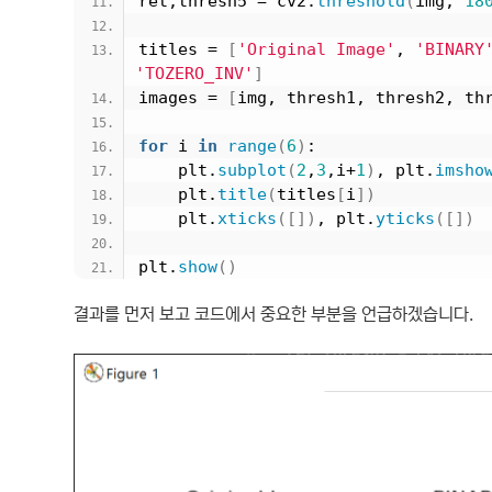
ret,thresh5 = cv2.
threshold
(
img, 
18
titles = 
[
'Original Image'
, 
'BINARY
'TOZERO_INV'
]
images = 
[
img, thresh1, thresh2, th
for
 i 
in
range
(
6
)
:
    plt.
subplot
(
2
,
3
,i+
1
)
, plt.
imsho
    plt.
title
(
titles
[
i
])
    plt.
xticks
([])
, plt.
yticks
([])
plt.
show
()
결과를 먼저 보고 코드에서 중요한 부분을 언급하겠습니다.