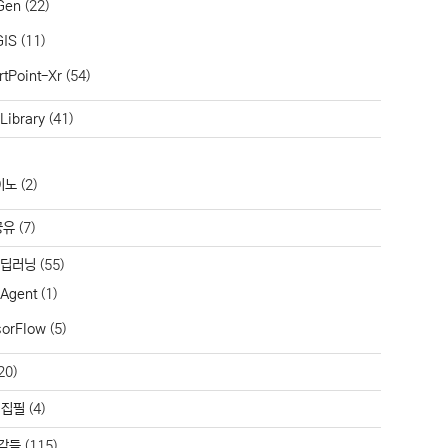
Gen
(22)
GIS
(11)
tPoint-Xr
(54)
Library
(41)
이노
(2)
공유
(7)
/딥러닝
(55)
 Agent
(1)
sorFlow
(5)
20)
 집필
(4)
각들
(115)