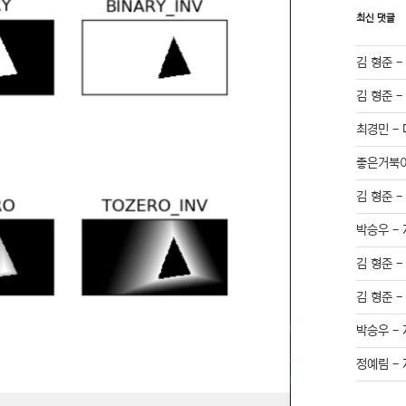
최신 댓글
김 형준
김 형준
최경민
-
좋은거북
김 형준
박승우
-
김 형준
김 형준
박승우
-
정예림
-