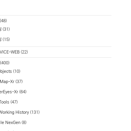
(48)
링
(31)
딩
(15)
VICE-WEB
(22)
(400)
bjects
(10)
aMap-Xr
(37)
erEyes-Xr
(64)
Tools
(47)
Working History
(131)
ile NexGen
(8)