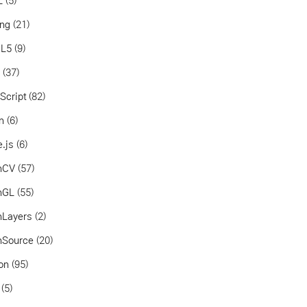
L
(5)
ang
(21)
L5
(9)
a
(37)
Script
(82)
in
(6)
.js
(6)
nCV
(57)
nGL
(55)
nLayers
(2)
nSource
(20)
on
(95)
(5)