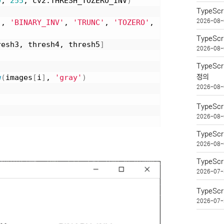
0
, 
255
, cv2.THRESH_TOZERO_INV
)
TypeSc
2026-08-
'
, 
'BINARY_INV'
, 
'TRUNC'
, 
'TOZERO'
, 
TypeSc
resh3, thresh4, thresh5
]
2026-08-
TypeSc
w
(
images
[
i
]
, 
'gray'
)
정의
2026-08-
TypeSc
2026-08-
TypeSc
2026-08-
TypeSc
2026-07-
TypeScr
2026-07-