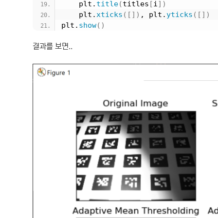
    plt.
title
(
titles
[
i
])
    plt.
xticks
([])
, plt.
yticks
([])
plt.
show
()
결과를 보면..