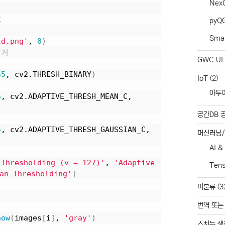
Nex
t
pyQ
Smar
ld.png'
, 
0
)
제거
GWC UI 
55
, cv2.THRESH_BINARY
)
IoT
(2)
아두
5
, cv2.ADAPTIVE_THRESH_MEAN_C, 
공간DB 
5
, cv2.ADAPTIVE_THRESH_GAUSSIAN_C, 
머신러닝
AI &
 Thresholding (v = 127)'
, 
'Adaptive 
Ten
an Thresholding'
]
미분류
(3
번역 또는
how
(
images
[
i
]
, 
'gray'
)
스치는 생