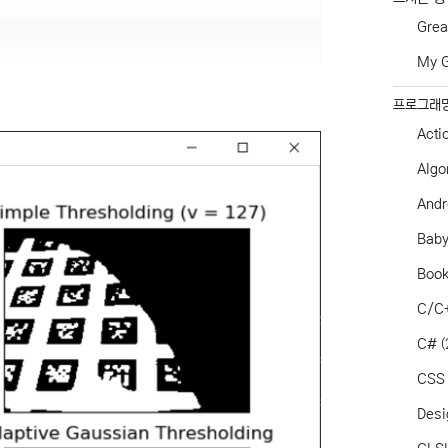
Grea
My G
프로그래
Acti
Algo
Andr
Baby
Boo
C/C
C#
(
CSS
Desi