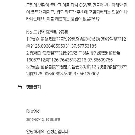
그런데 변환이 끝나고 이를 다시 CSV로 만들어보니 아래와 같
이 폰트가 깨지고, 위도 좌표가 주소에 포함되버리는 현상이 나
타나는데요. 이를 해결하는 방법이 없을까요?
No 二쇱냼 寃쎈룄 ?꾨룄
1 ?쒖슱 留덊룷援??곸븫??臾명솕諛⑹넚 誘몃뵒?댁꽱??12
痢?126.893848595931 37.57753185
2 寃쎄린 怨좎뼇???쇱궛?쒓뎄 二쇳솕濡? 媛뺤꽑留덉쓣
1605??12痢?126.76436132216 37.66609756
3 ?쒖슱 留덊룷援??붾뱶而듬줈 30湲?12 ?몃툝?먮퉬??B??
2痢?126.906406937509 37.56120902
댓글달기
Dip2K
2017-07-12, 10:58 오전
안녕하세요, 김형준입니다.