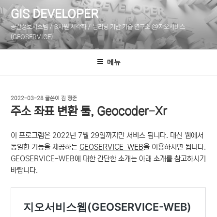
콘
GIS DEVELOPER
텐
공간정보시스템 / 3차원 시각화 / 딥러닝 기반 기술 연구소 @지오서비스
츠
(GEOSERVICE)
로
바
메뉴
로
가
기
작
2022-03-28
글쓴이
김 형준
성
주소 좌표 변환 툴, Geocoder-Xr
일
자
이 프로그램은 2022년 7월 29일까지만 서비스 됩니다. 대신 웹에서
동일한 기능을 제공하는
GEOSERVICE-WEB
을 이용하시면 됩니다.
GEOSERVICE-WEB에 대한 간단한 소개는 아래 소개를 참고하시기
바랍니다.