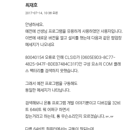
최재호
2017-07-14, 10:36 오전
안녕하세요.
예전에 선생님 프로그램을 유용하게 사용하였던 사용자입니다.
이번에 새로운 버전을 깔고 설치를 했는데 다음과 같은 팝업창
메세지가 나오네요
80040154 오류로 인해 CLSID가 {0605E9D3-8C77-
4825-947F-BDEB7484C31F}인 구성 요소의 COM 클래
스 팩터리를 검색하지 못했습니다.
그래서 예전 프로그램을 구동해도
동일한 메세지가 나타납니다.
검색해보니 온통 프로그램 개발 이야기뿐이고 디버깅을 32비
트 64비트 뭐 어쩌구 하면서
잡는거라고 하는데, 통 무슨소리인지 모르겠습니다.ㅠ.ㅠ
다른 64비트 컴퓨터에서는 구동이 잘되는데