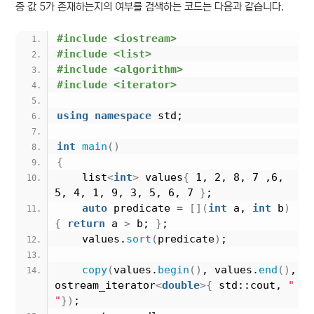
중 값 5가 존재하는지의 여부를 검색하는 코드는 다음과 같습니다.
#include <iostream>
#include <list>
#include <algorithm>
#include <iterator>
using
namespace
 std;
int
main
()
{
    list
<
int
>
 values
{
 1, 2, 8, 7 ,6, 
5, 4, 1, 9, 3, 5, 6, 7 
}
;
auto
 predicate = 
[](
int
 a, 
int
 b
)
{
return
 a 
>
 b; 
}
;
    values.
sort
(
predicate
)
;
copy
(
values.
begin
()
, values.
end
()
, 
ostream_iterator
<
double
>{
 std::cout, 
" 
"
})
;