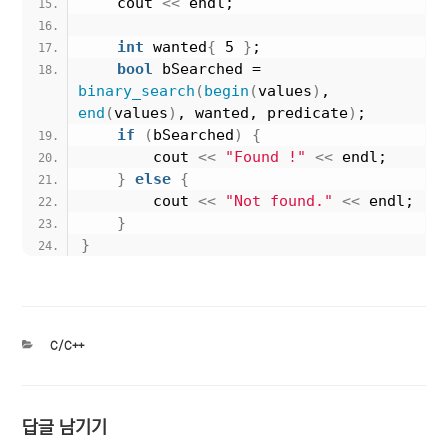
    cout 
<<
 endl;
int
 wanted
{
 5 
}
;
bool
 bSearched = 
binary_search
(
begin
(
values
)
, 
end
(
values
)
, wanted, predicate
)
;
if
(
bSearched
)
{
        cout 
<<
"Found !"
<<
 endl;
}
else
{
        cout 
<<
"Not found."
<<
 endl;
}
}
카
C/C++
테
고
리
답글 남기기