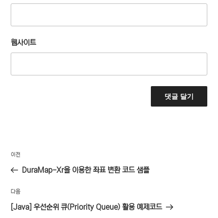
웹사이트
글
이
이전
탐
전
DuraMap-Xr을 이용한 좌표 변환 코드 샘플
색
글
다
다음
음
[Java] 우선순위 큐(Priority Queue) 활용 예제코드
글