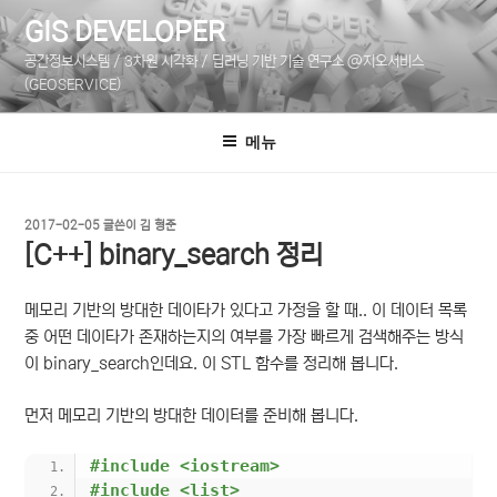
콘
GIS DEVELOPER
텐
공간정보시스템 / 3차원 시각화 / 딥러닝 기반 기술 연구소 @지오서비스
츠
(GEOSERVICE)
로
바
메뉴
로
가
기
작
2017-02-05
글쓴이
김 형준
성
[C++] binary_search 정리
일
자
메모리 기반의 방대한 데이타가 있다고 가정을 할 때.. 이 데이터 목록
중 어떤 데이타가 존재하는지의 여부를 가장 빠르게 검색해주는 방식
이 binary_search인데요. 이 STL 함수를 정리해 봅니다.
먼저 메모리 기반의 방대한 데이터를 준비해 봅니다.
#include <iostream>
#include <list>