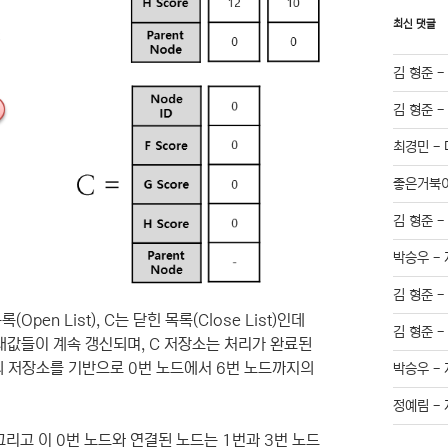
최신 댓글
김 형준
김 형준
최경민
-
좋은거북
김 형준
박승우
-
김 형준
en List), C는 닫힌 목록(Close List)인데
김 형준
태값들이 계속 갱신되며, C 저장소는 처리가 완료된
의 저장소를 기반으로 0번 노드에서 6번 노드까지의
박승우
-
정예림
-
그리고 이 0번 노드와 연결된 노드는 1번과 3번 노드