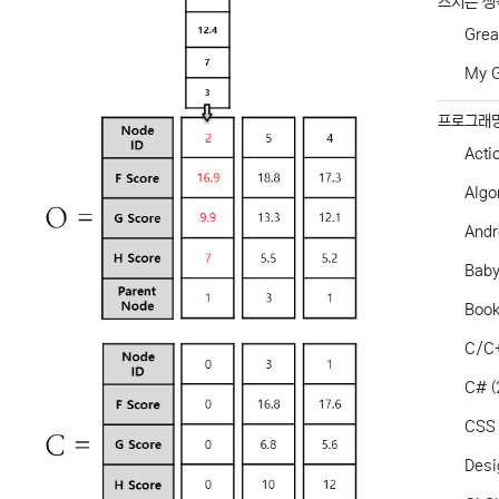
스치는 생
Grea
My G
프로그래
Acti
Algo
Andr
Baby
Boo
C/C
C#
(
CSS
Desi