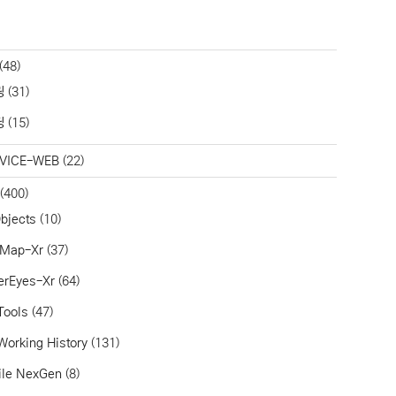
(48)
링
(31)
딩
(15)
VICE-WEB
(22)
(400)
bjects
(10)
aMap-Xr
(37)
erEyes-Xr
(64)
Tools
(47)
Working History
(131)
ile NexGen
(8)