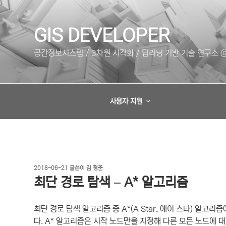
콘
텐
츠
GIS DEVELOPER
로
공간정보시스템 / 3차원 시각화 / 딥러닝 기반 기술 연구소 @
바
로
가
기
사용자 지원
작
2018-06-21
글쓴이
김 형준
성
최단 경로 탐색 – A* 알고리즘
일
자
최단 경로 탐색 알고리즘 중 A*(A Star, 에이 스타) 알
다. A* 알고리즘은 시작 노드만을 지정해 다른 모든 노드에