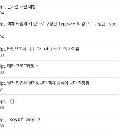
ript, 문자열 패턴 매칭
04
ript, 객체 타입의 키 값으로 구성된 Type과 키의 값으로 구성된 Type
04
{
}
object
ript, 타입으로써
과
의 차이점
03
ript, 메타 프로그래밍 …
03
ript, 열거 타입은 열거형보다 객체 방식이 보다 권장됨
31
{
}
ipt,
30
keyof 
any
ipt,
?
30