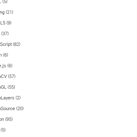
L
(5)
ang
(21)
L5
(9)
a
(37)
Script
(82)
in
(6)
.js
(6)
nCV
(57)
nGL
(55)
nLayers
(2)
nSource
(20)
on
(95)
(5)