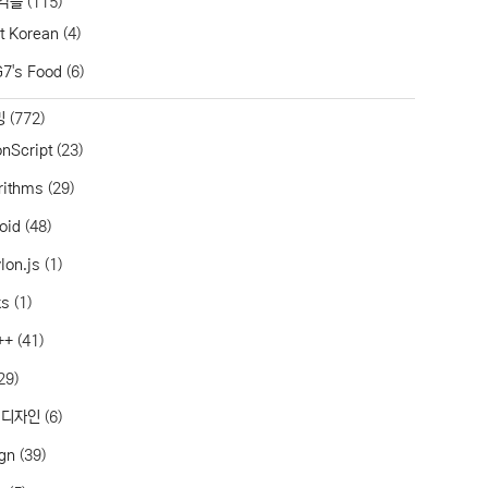
각들
(115)
t Korean
(4)
7's Food
(6)
밍
(772)
onScript
(23)
rithms
(29)
oid
(48)
lon.js
(1)
ks
(1)
++
(41)
29)
 디자인
(6)
gn
(39)