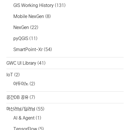
GIS Working History
(131)
Mobile NexGen
(8)
NexGen
(22)
pyQGIS
(11)
SmartPoint-Xr
(54)
GWC UI Library
(41)
IoT
(2)
아두이노
(2)
공간DB 공유
(7)
머신러닝/딥러닝
(55)
AI & Agent
(1)
TensorFlow
(5)