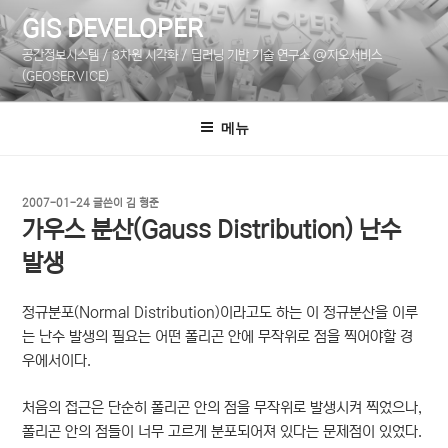
콘
GIS DEVELOPER
텐
공간정보시스템 / 3차원 시각화 / 딥러닝 기반 기술 연구소 @지오서비스
츠
(GEOSERVICE)
로
바
메뉴
로
가
기
작
2007-01-24
글쓴이
김 형준
성
가우스 분산(Gauss Distribution) 난수
일
자
발생
정규분포(Normal Distribution)이라고도 하는 이 정규분산을 이루
는 난수 발생의 필요는 어떤 폴리곤 안에 무작위로 점을 찍어야할 경
우에서이다.
처음의 접근은 단순히 폴리곤 안의 점을 무작위로 발생시켜 찍었으나,
폴리곤 안의 점들이 너무 고르게 분포되어져 있다는 문제점이 있었다.