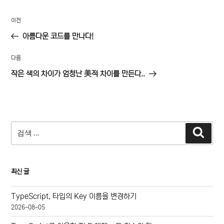
글
이
이전
탐
전
아름다운 코드를 만나다!
색
글
다
다음
음
작은 색의 차이가 엄청난 美적 차이를 만든다..
글
검
검
색
색:
최신 글
TypeScript, 타입의 Key 이름을 변경하기
2026-08-05