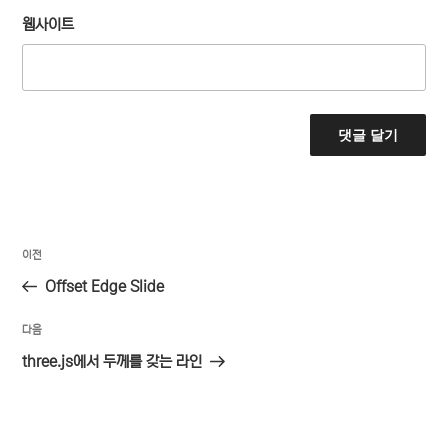
웹사이트
글
이
이전
탐
전
Offset Edge Slide
색
글
다
다음
음
three.js에서 두께를 갖는 라인
글