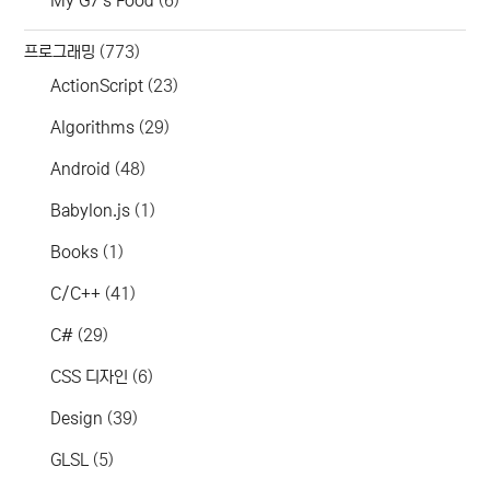
My G7's Food
(6)
프로그래밍
(773)
ActionScript
(23)
Algorithms
(29)
Android
(48)
Babylon.js
(1)
Books
(1)
C/C++
(41)
C#
(29)
CSS 디자인
(6)
Design
(39)
GLSL
(5)