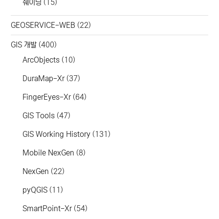
쉐이딩
(15)
GEOSERVICE-WEB
(22)
GIS 개발
(400)
ArcObjects
(10)
DuraMap-Xr
(37)
FingerEyes-Xr
(64)
GIS Tools
(47)
GIS Working History
(131)
Mobile NexGen
(8)
NexGen
(22)
pyQGIS
(11)
SmartPoint-Xr
(54)