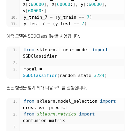
X
[
:
60000
]
, X
[
60000
:
]
, y
[
:
60000
]
, 
y
[
60000
:
]
y_train_7 = 
(
y_train == 
7
)
y_test_7 = 
(
y_test == 
7
)
예측 모델은 SGDClassifier를 사용합니다.
from
 sklearn.linear_model 
import
SGDClassifier
model = 
SGDClassifier
(
random_state=
3224
)
혼돈 행렬을 얻기 위해 다음 코드를 실행합니다.
from
 sklearn.model_selection 
import
cross_val_predict
from 
sklearn.metrics
 import
confusion_matrix