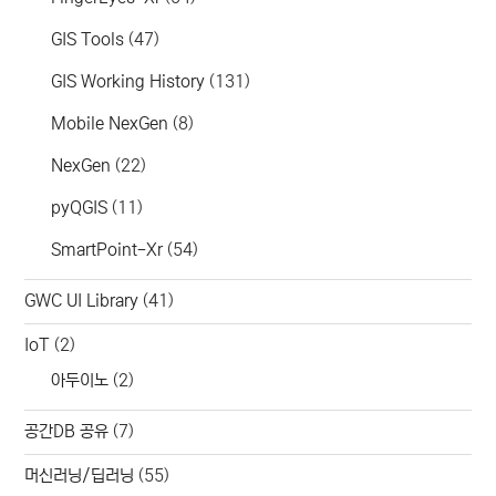
GIS Tools
(47)
GIS Working History
(131)
Mobile NexGen
(8)
NexGen
(22)
pyQGIS
(11)
SmartPoint-Xr
(54)
GWC UI Library
(41)
IoT
(2)
아두이노
(2)
공간DB 공유
(7)
머신러닝/딥러닝
(55)