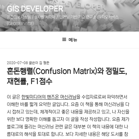
콘
GIS DEVELOPER
텐
공간정보시스템 / 3차원 시각화 / 딥러닝 기반 기술 연구소 @지오서비스
츠
(GEOSERVICE)
로
바
메뉴
로
가
기
작
2020-07-08
글쓴이
김 형준
성
혼돈행렬(Confusion Matrix)와 정밀도,
일
자
재현률, F1점수
이 글은
한빛미디어의 핸즈온 머신러닝
을 수업자료로써 파악하면서
이해한 바를 짧게 요약한 글입니다. 요즘 이 책을 통해 머신러닝을 다
시 접하고 있는데, 체계적이고 좋은 내용을 제공하고 있고, 나 자신을
위한 보다 명확한 이해를 돕고자 이 글을 작성 작성합니다. 요즘 제가
블로그에 올리는 머신러닝 관련 글은 대부분 이 책의 내용에 대한 나
름대로의 해석을 토대로 합니다. 보다 자세한 내용은 해당 도서를 참