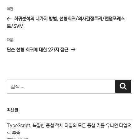
글
이
이전
탐
전
회귀분석의 네가지 방법, 선형회귀/의사결정트리/랜덤포레스
색
글
트/SVM
다
다음
음
단순 선형 회귀에 대한 2가지 접근
글
검
검
색
색:
최신 글
TypeScript, 복잡한 중첩 객체 타입의 모든 중첩 키를 유니언 타입으
로 추출