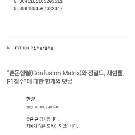
0.8841181165203511

카
PYTHON
,
머신러닝/딥러닝
테
고
리
“혼돈행렬(Confusion Matrix)와 정밀도, 재현률,
F1점수”에 대한 한개의 댓글
한량
2021-07-06, 2:40 오후
좋은 글 감사합니다.
저에게 많은 도움이 되었습니다.