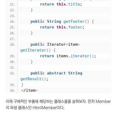
return
this
.
title
;
}
public
String
getFooter
()
{
return
this
.
footer
;
}
public
 Iterator
<
item
>
getIterator
()
{
return
 items.
iterator
()
;
}
public
abstract
String
getResult
()
;
}
<
/item
>
이제 구체적인 부품에 해당하는 클래스들을 살펴보자. 먼저 Member
의 파생 클래스인 HtmlMember이다.