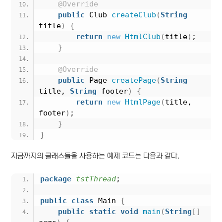
@Override
public
 Club 
createClub
(
String
title
)
{
return
new
HtmlClub
(
title
)
;
}
@Override
public
 Page 
createPage
(
String
title, 
String
 footer
)
{
return
new
HtmlPage
(
title, 
footer
)
;
}
}
지금까지의 클래스들을 사용하는 예제 코드는 다음과 같다.
package
 tstThread
;
public
class
 Main 
{
public
static
void
main
(
String
[]