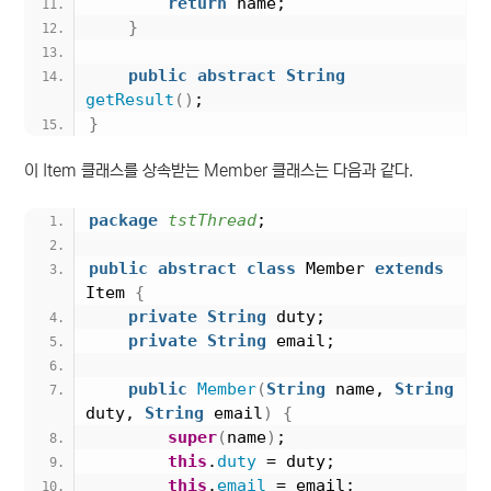
return
 name;
}
public
abstract
String
getResult
()
;
}
이 Item 클래스를 상속받는 Member 클래스는 다음과 같다.
package
 tstThread
;
public
abstract
class
 Member 
extends
Item 
{
private
String
 duty;
private
String
 email;
public
Member
(
String
 name, 
String
duty, 
String
 email
)
{
super
(
name
)
;
this
.
duty
 = duty;
this
.
email
 = email;