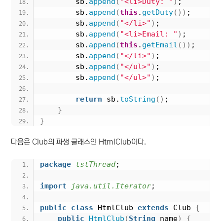
        sb.
append
(
"<li>Duty: "
)
;
        sb.
append
(
this
.
getDuty
())
;
        sb.
append
(
"</li>"
)
;
        sb.
append
(
"<li>Email: "
)
;
        sb.
append
(
this
.
getEmail
())
;
        sb.
append
(
"</li>"
)
;
        sb.
append
(
"</ul>"
)
;
        sb.
append
(
"</ul>"
)
;
return
 sb.
toString
()
;
}
}
다음은 Club의 파생 클래스인 HtmlClub이다.
package
 tstThread
;
import
 java.util.Iterator
;
public
class
 HtmlClub 
extends
 Club 
{
public
HtmlClub
(
String
 name
)
{