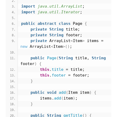
import
 java.util.ArrayList
;
import
 java.util.Iterator
;
public
abstract
class
 Page 
{
private
String
 title;
private
String
 footer;    
private
 ArrayList
<
Item
>
 items = 
new
 ArrayList
<
Item
>()
;
public
Page
(
String
 title, 
String
footer
)
{
this
.
title
 = title;
this
.
footer
 = footer;
}
public
void
add
(
Item item
)
{
        items.
add
(
item
)
;
}
public
String
getTitle
()
{