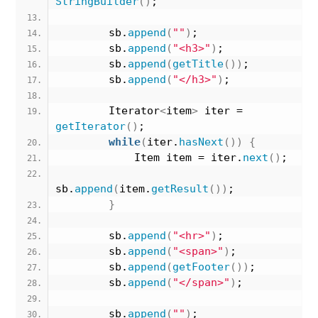
StringBuilder
()
;
        sb.
append
(
""
)
;
        sb.
append
(
"<h3>"
)
;
        sb.
append
(
getTitle
())
;
        sb.
append
(
"</h3>"
)
;
        Iterator
<
item
>
 iter = 
getIterator
()
;
while
(
iter.
hasNext
())
{
            Item item = iter.
next
()
;
sb.
append
(
item.
getResult
())
;
}
        sb.
append
(
"<hr>"
)
;
        sb.
append
(
"<span>"
)
;
        sb.
append
(
getFooter
())
;
        sb.
append
(
"</span>"
)
;
        sb.
append
(
""
)
;