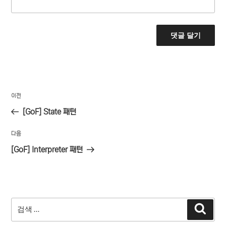
글
이
이전
탐
전
[GoF] State 패턴
색
글
다
다음
음
[GoF] Interpreter 패턴
글
검
검
색
색: