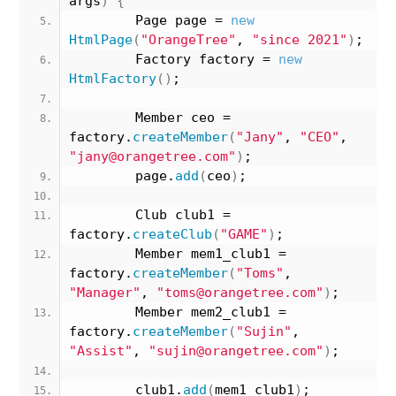
args
)
{
        Page page = 
new
HtmlPage
(
"OrangeTree"
, 
"since 2021"
)
;
        Factory factory = 
new
HtmlFactory
()
;
        Member ceo = 
factory.
createMember
(
"Jany"
, 
"CEO"
, 
"jany@orangetree.com"
)
;
        page.
add
(
ceo
)
;
        Club club1 = 
factory.
createClub
(
"GAME"
)
;
        Member mem1_club1 = 
factory.
createMember
(
"Toms"
, 
"Manager"
, 
"toms@orangetree.com"
)
;
        Member mem2_club1 = 
factory.
createMember
(
"Sujin"
, 
"Assist"
, 
"sujin@orangetree.com"
)
;
        club1.
add
(
mem1_club1
)
;