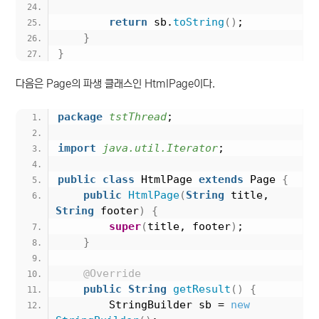
return
 sb.
toString
()
;
}
}
다음은 Page의 파생 클래스인 HtmlPage이다.
package
 tstThread
;
import
 java.util.Iterator
;
public
class
 HtmlPage 
extends
 Page 
{
public
HtmlPage
(
String
 title, 
String
 footer
)
{
super
(
title, footer
)
;
}
@Override
public
String
getResult
()
{
        StringBuilder sb = 
new