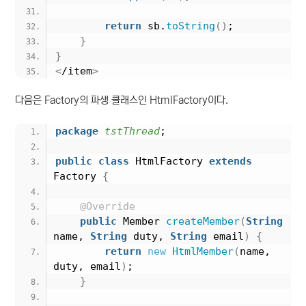
return
 sb.
toString
()
;
}
}
<
/item
>
다음은 Factory의 파생 클래스인 HtmlFactory이다.
package
 tstThread
;
public
class
 HtmlFactory 
extends
Factory 
{
@Override
public
 Member 
createMember
(
String
name, 
String
 duty, 
String
 email
)
{
return
new
HtmlMember
(
name, 
duty, email
)
;
}