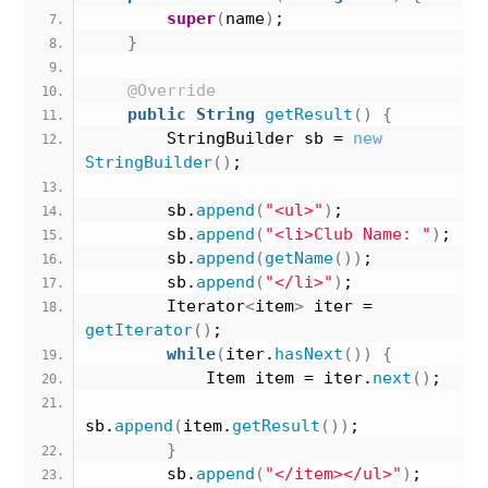
super
(
name
)
;
}
@Override
public
String
getResult
()
{
        StringBuilder sb = 
new
StringBuilder
()
;
        sb.
append
(
"<ul>"
)
;
        sb.
append
(
"<li>Club Name: "
)
;
        sb.
append
(
getName
())
;
        sb.
append
(
"</li>"
)
;
        Iterator
<
item
>
 iter = 
getIterator
()
;
while
(
iter.
hasNext
())
{
            Item item = iter.
next
()
;
sb.
append
(
item.
getResult
())
;
}
        sb.
append
(
"</item></ul>"
)
;