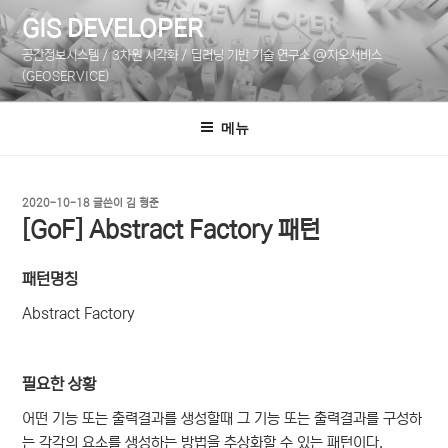
콘
GIS DEVELOPER
텐
공간정보시스템 / 3차원 시각화 / 딥러닝 기반 기술 연구소 @지오서비스
츠
(GEOSERVICE)
로
바
메뉴
로
가
기
작
2020-10-18
글쓴이
김 형준
성
[GoF] Abstract Factory 패턴
일
자
패턴명칭
Abstract Factory
필요한 상황
어떤 기능 또는 출력결과를 생성할때 그 기능 또는 출력결과를 구성하
는 각각의 요소를 생성하는 방법을 추상화할 수 있는 패턴이다.