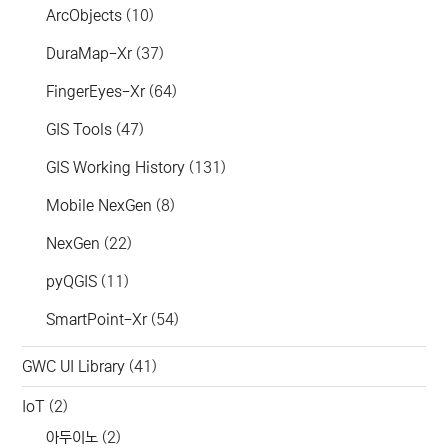
ArcObjects
(10)
DuraMap-Xr
(37)
FingerEyes-Xr
(64)
GIS Tools
(47)
GIS Working History
(131)
Mobile NexGen
(8)
NexGen
(22)
pyQGIS
(11)
SmartPoint-Xr
(54)
GWC UI Library
(41)
IoT
(2)
아두이노
(2)