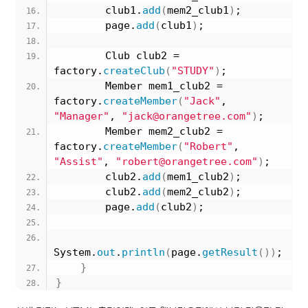
        club1.
add
(
mem2_club1
)
;
        page.
add
(
club1
)
;
        Club club2 = 
factory.
createClub
(
"STUDY"
)
;
        Member mem1_club2 = 
factory.
createMember
(
"Jack"
, 
"Manager"
, 
"jack@orangetree.com"
)
;
        Member mem2_club2 = 
factory.
createMember
(
"Robert"
, 
"Assist"
, 
"robert@orangetree.com"
)
;
        club2.
add
(
mem1_club2
)
;
        club2.
add
(
mem2_club2
)
;
        page.
add
(
club2
)
;
System.
out
.
println
(
page.
getResult
())
;
}
}