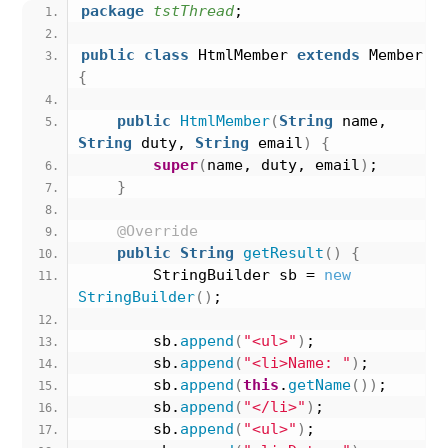
package
 tstThread
;
public
class
 HtmlMember 
extends
 Member 
{
public
HtmlMember
(
String
 name, 
String
 duty, 
String
 email
)
{
super
(
name, duty, email
)
;
}
@Override
public
String
getResult
()
{
        StringBuilder sb = 
new
StringBuilder
()
;
        sb.
append
(
"<ul>"
)
;
        sb.
append
(
"<li>Name: "
)
;
        sb.
append
(
this
.
getName
())
;
        sb.
append
(
"</li>"
)
;
        sb.
append
(
"<ul>"
)
;