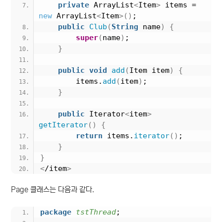
private
 ArrayList
<
Item
>
 items = 
new
 ArrayList
<
Item
>()
;
public
Club
(
String
 name
)
{
super
(
name
)
;
}
public
void
add
(
Item item
)
{
        items.
add
(
item
)
;
}
public
 Iterator
<
item
>
getIterator
()
{
return
 items.
iterator
()
;
}
}
<
/item
>
Page 클래스는 다음과 같다.
package
 tstThread
;