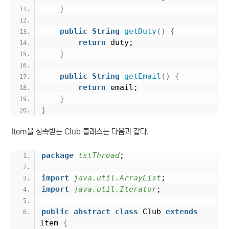
}
public
String
getDuty
()
{
return
 duty;
}
public
String
getEmail
()
{
return
 email;
}
}
Item을 상속받는 Club 클래스는 다음과 같다.
package
 tstThread
;
import
 java.util.ArrayList
;
import
 java.util.Iterator
;
public
abstract
class
 Club 
extends
Item 
{