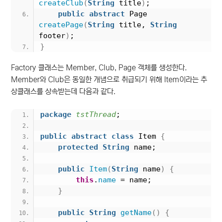
createClub
(
String
 title
)
;
public
abstract
 Page 
createPage
(
String
 title, 
String
footer
)
;
}
Factory 클래스는 Member, Club, Page 객체를 생성한다.
Member와 Club은 동일한 개념으로 취급되기 위해 Item이라는 추
상클래스를 상속받는데 다음과 같다.
package
 tstThread
;
public
abstract
class
 Item 
{
protected
String
 name;
public
Item
(
String
 name
)
{
this
.
name
 = name;
}
public
String
getName
()
{