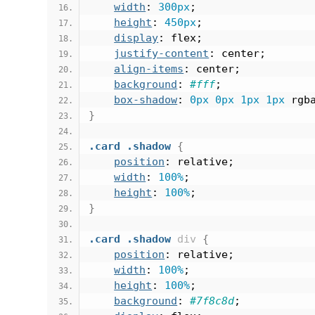
width
: 
300px
;
height
: 
450px
;
display
: flex;
justify-content
: center;
align-items
: center;
background
: 
#fff
;
box-shadow
: 
0px
0px
1px
1px
 rgb
}
.card
.shadow
{
position
: relative;
width
: 
100%
;
height
: 
100%
;
}
.card
.shadow
div
{
position
: relative;
width
: 
100%
;
height
: 
100%
;
background
: 
#7f8c8d
;