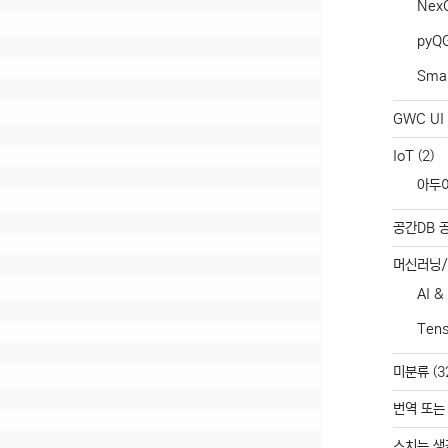
Nex
pyQ
Smar
GWC UI 
IoT
(2)
아두
공간DB 
머신러닝
AI &
Ten
미분류
(3
번역 또는
스치는 생