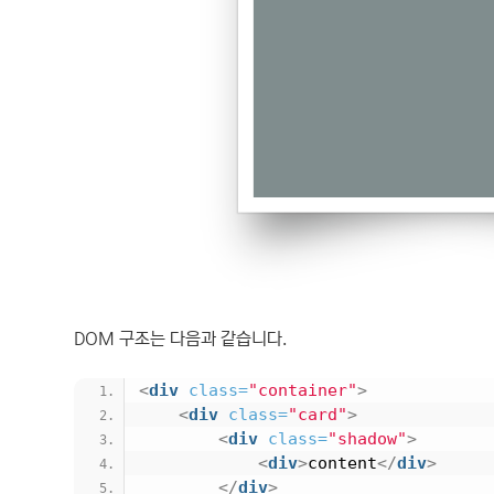
DOM 구조는 다음과 같습니다.
<
div
class
=
"container"
>
<
div
class
=
"card"
>
<
div
class
=
"shadow"
>
<
div
>
content
</
div
>
</
div
>