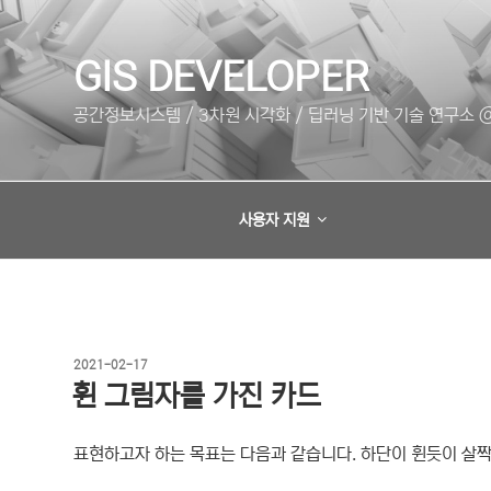
콘
텐
츠
GIS DEVELOPER
로
공간정보시스템 / 3차원 시각화 / 딥러닝 기반 기술 연구소 @
바
로
가
기
사용자 지원
작
2021-02-17
성
휜 그림자를 가진 카드
일
자
표현하고자 하는 목표는 다음과 같습니다. 하단이 휜듯이 살