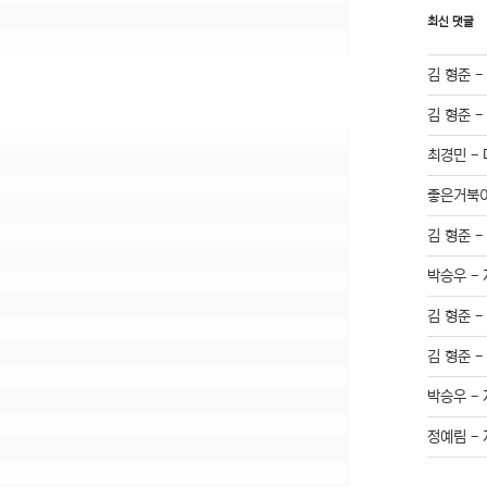
최신 댓글
김 형준
김 형준
최경민
-
좋은거북
김 형준
박승우
-
김 형준
김 형준
박승우
-
정예림
-