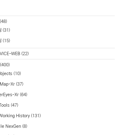
(48)
링
(31)
딩
(15)
VICE-WEB
(22)
(400)
bjects
(10)
aMap-Xr
(37)
erEyes-Xr
(64)
Tools
(47)
Working History
(131)
ile NexGen
(8)