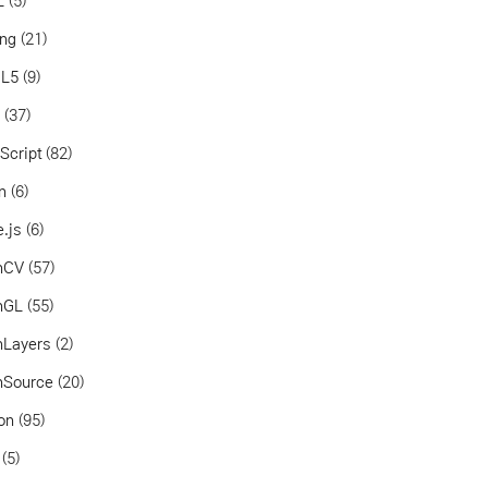
L
(5)
ang
(21)
L5
(9)
a
(37)
Script
(82)
in
(6)
.js
(6)
nCV
(57)
nGL
(55)
nLayers
(2)
nSource
(20)
on
(95)
(5)