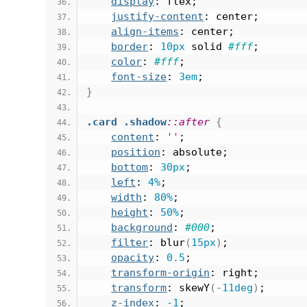
display
: flex;
justify-content
: center;
align-items
: center;
border
: 
10px
 solid 
#fff
;
color
: 
#fff
;
font-size
: 
3em
;
}
.card
.shadow
::after
{
content
: 
''
;
position
: absolute;
bottom
: 
30px
;
left
: 
4%
;
width
: 
80%
;
height
: 
50%
;
background
: 
#000
;
filter
: blur
(
15px
)
;
opacity
: 
0.5
;
transform-origin
: right;
transform
: skewY
(
-11deg
)
;
z-index
: 
-1
;