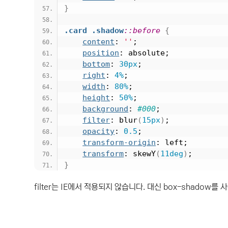
}
.card
.shadow
::before
{
content
: 
''
;
position
: absolute;
bottom
: 
30px
;
right
: 
4%
;
width
: 
80%
;
height
: 
50%
;
background
: 
#000
;
filter
: blur
(
15px
)
;
opacity
: 
0.5
;
transform-origin
: left;
transform
: skewY
(
11deg
)
;
}
filter는 IE에서 적용되지 않습니다. 대신 box-shadow