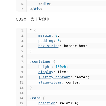
</
div
>
</
div
>
CSS는 다음과 같습니다.
*
{
margin
: 
0
;
padding
: 
0
;
box-sizing
: border-box;
}
.container
{
height
: 
100vh
;
display
: flex;
justify-content
: center;
align-items
: center;
}
.card
{
position
: relative;