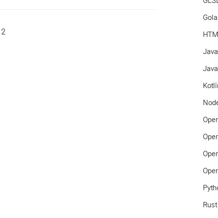
GLS
Gol
페
2
HTM
이
Jav
지
Java
Kotl
Node
Ope
Ope
Ope
Ope
Pyth
Rust