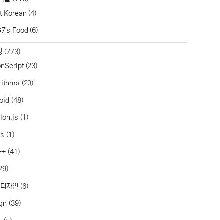
t Korean
(4)
7's Food
(6)
밍
(773)
onScript
(23)
rithms
(29)
oid
(48)
lon.js
(1)
ks
(1)
++
(41)
29)
 디자인
(6)
gn
(39)