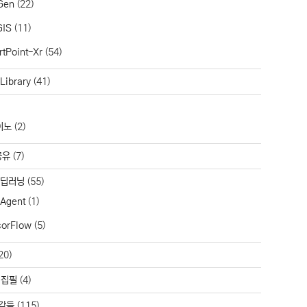
Gen
(22)
GIS
(11)
tPoint-Xr
(54)
Library
(41)
이노
(2)
공유
(7)
/딥러닝
(55)
 Agent
(1)
sorFlow
(5)
20)
 집필
(4)
각들
(115)