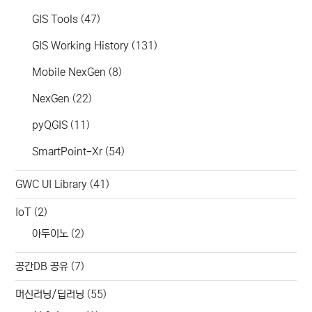
GIS Tools
(47)
GIS Working History
(131)
Mobile NexGen
(8)
NexGen
(22)
pyQGIS
(11)
SmartPoint-Xr
(54)
GWC UI Library
(41)
IoT
(2)
아두이노
(2)
공간DB 공유
(7)
머신러닝/딥러닝
(55)