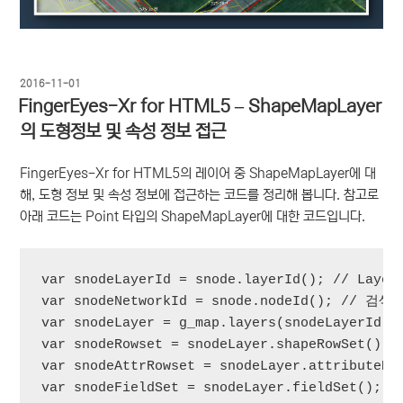
작
2016-11-01
성
FingerEyes-Xr for HTML5 – ShapeMapLayer
일
의 도형정보 및 속성 정보 접근
자
FingerEyes-Xr for HTML5의 레이어 중 ShapeMapLayer에 대
해, 도형 정보 및 속성 정보에 접근하는 코드를 정리해 봅니다. 참고로
아래 코드는 Point 타입의 ShapeMapLayer에 대한 코드입니다.
var snodeLayerId = snode.layerId(); // Layer 
var snodeNetworkId = snode.nodeId(); // 검
var snodeLayer = g_map.layers(snodeLayerId);

var snodeRowset = snodeLayer.shapeRowSet();

var snodeAttrRowset = snodeLayer.attributeRow
var snodeFieldSet = snodeLayer.fieldSet();
