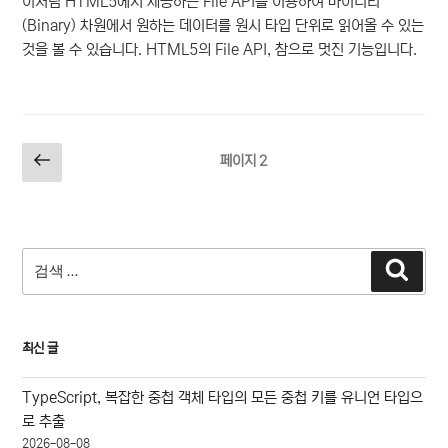
이처럼 HTML5에서 제공하는 File API를 이용하여 바이너리
(Binary) 차원에서 원하는 데이터를 원시 타입 단위로 읽어올 수 있는
것을 볼 수 있습니다. HTML5의 File API, 참으로 멋진 기능입니다.
글
이
페이지
2
전
페
쪽
이
지
검
매
검
색
색:
김
최신 글
TypeScript, 복잡한 중첩 객체 타입의 모든 중첩 키를 유니언 타입으
로 추출
2026-08-08