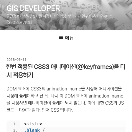
콘
GIS DEVELOPER
텐
공간정보시스템 / 3차원 시각화 / 딥러닝 기반 기술 연구소 @지오서비스
츠
(GEOSERVICE)
로
바
메뉴
로
가
기
작
2018-06-11
성
한번 적용된 CSS3 애니메이션(@keyframes)을 다
일
시 적용하기
자
DOM 요소에 CSS3의 animation-name을 지정해 애니메이션을
지정해 플레이하고 난 뒤, 다시 이 DOM 요소에 animation-name
을 지정하면 애니메이션이 플레이 되지 않는다. 이에 대한 CSS와 JS
코드는 다음과 같다. 먼저 CSS 입니다.
<
style
>
.blank
{