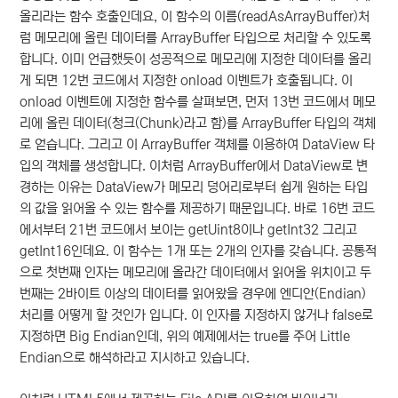
올리라는 함수 호출인데요, 이 함수의 이름(readAsArrayBuffer)처
럼 메모리에 올린 데이터를 ArrayBuffer 타입으로 처리할 수 있도록
합니다. 이미 언급했듯이 성공적으로 메모리에 지정한 데이터를 올리
게 되면 12번 코드에서 지정한 onload 이벤트가 호출됩니다. 이
onload 이벤트에 지정한 함수를 살펴보면, 먼저 13번 코드에서 메모
리에 올린 데이터(청크(Chunk)라고 함)를 ArrayBuffer 타입의 객체
로 얻습니다. 그리고 이 ArrayBuffer 객체를 이용하여 DataView 타
입의 객체를 생성합니다. 이처럼 ArrayBuffer에서 DataView로 변
경하는 이유는 DataView가 메모리 덩어리로부터 쉽게 원하는 타입
의 값을 읽어올 수 있는 함수를 제공하기 때문입니다. 바로 16번 코드
에서부터 21번 코드에서 보이는 getUint8이나 getInt32 그리고
getInt16인데요. 이 함수는 1개 또는 2개의 인자를 갖습니다. 공통적
으로 첫번째 인자는 메모리에 올라간 데이터에서 읽어올 위치이고 두
번째는 2바이트 이상의 데이터를 읽어왔을 경우에 엔디안(Endian)
처리를 어떻게 할 것인가 입니다. 이 인자를 지정하지 않거나 false로
지정하면 Big Endian인데, 위의 예제에서는 true를 주어 Little
Endian으로 해석하라고 지시하고 있습니다.