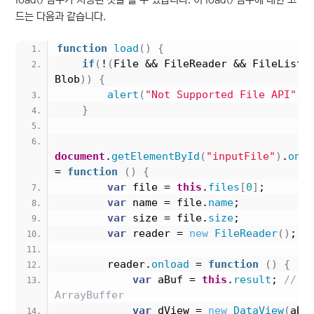
드는 다음과 같습니다.
function
load
(
)
{
if
(
!
(
File && FileReader && FileList &
Blob
)
)
{
alert
(
"Not Supported File API"
)
;
}
document
.
getElementById
(
"inputFile"
)
.
onch
= 
function
(
)
{
var
 file = 
this
.
files
[
0
]
;
var
 name = file.
name
;
var
 size = file.
size
;
var
 reader = 
new
FileReader
(
)
;
        reader.
onload
 = 
function
(
)
{
var
 aBuf = 
this
.
result
; 
// 
ArrayBuffer
var
 dView = 
new
DataView
(
aBu