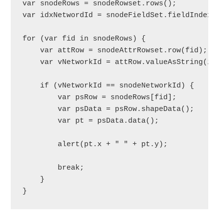
var snodeRows = snodeRowset.rows();

var idxNetwordId = snodeFieldSet.fieldInde
for (var fid in snodeRows) {

    var attRow = snodeAttrRowset.row(fid);

    var vNetworkId = attRow.valueAsString(idx
    if (vNetworkId == snodeNetworkId) {

        var psRow = snodeRows[fid];

        var psData = psRow.shapeData();

        var pt = psData.data();

        alert(pt.x + " " + pt.y);

        break;

    }                    
