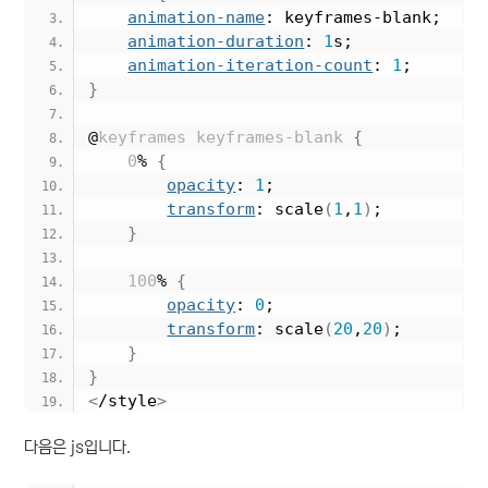
animation-name
: keyframes-blank;
animation-duration
: 
1
s;
animation-iteration-count
: 
1
;
}
@
keyframes
keyframes-blank
{
0
%
{
opacity
: 
1
;
transform
: scale
(
1
,
1
)
;
}
100
%
{
opacity
: 
0
;
transform
: scale
(
20
,
20
)
;
}
}
<
/style
>
다음은 js입니다.