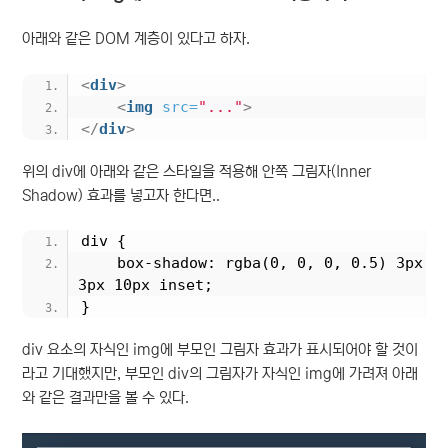
일
자
아래와 같은 DOM 계층이 있다고 하자.
<
div
>
<
img
src
=
"..."
>
</
div
>
위의 div에 아래와 같은 스타일을 적용해 안쪽 그림자(Inner
Shadow) 효과를 넣고자 한다면..
div {
    box-shadow: rgba(0, 0, 0, 0.5) 3px 
3px 10px inset;
}
div 요소의 자식인 img에 부모인 그림자 효과가 표시되어야 할 것이
라고 기대했지만, 부모인 div의 그림자가 자식인 img에 가려져 아래
와 같은 결과만을 볼 수 있다.