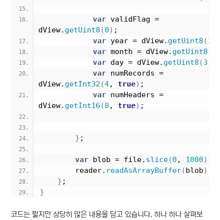
var
 validFlag = 
dView.
getUint8
(
0
)
;
var
 year = dView.
getUint8
(
1
)
var
 month = dView.
getUint8
(
2
var
 day = dView.
getUint8
(
3
)
;
var
 numRecords = 
dView.
getInt32
(
4
, 
true
)
;
var
 numHeaders = 
dView.
getInt16
(
8
, 
true
)
;
}
;
var
 blob = file.
slice
(
0
, 
1000
)
;
        reader.
readAsArrayBuffer
(
blob
)
;
}
;
}
코드는 짧지만 상당히 많은 내용을 담고 있습니다. 하나 하나 살펴보