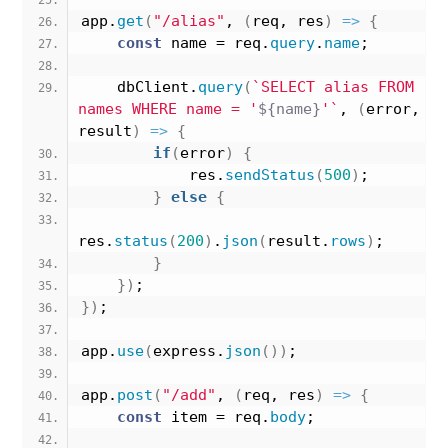
app.
get
(
"/alias"
, 
(
req, res
)
=>
{
const
 name = req.
query
.
name
;
    dbClient.
query
(
`SELECT alias FROM 
names WHERE name = '
${name}
'`
, 
(
error, 
result
)
=>
{
if
(
error
)
{
            res.
sendStatus
(
500
)
;
}
else
{
res.
status
(
200
)
.
json
(
result.
rows
)
;
}
}
)
;
}
)
;
app.
use
(
express.
json
(
)
)
;
app.
post
(
"/add"
, 
(
req, res
)
=>
{
const
 item = req.
body
;