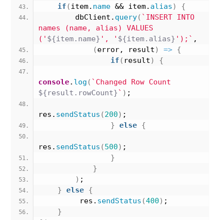
if
(
item.
name
 && item.
alias
)
{
        dbClient.
query
(
`INSERT INTO 
names (name, alias) VALUES 
('
${item.name}
', '
${item.alias}
');`
, 
(
error, result
)
=>
{
if
(
result
)
{
console
.
log
(
`Changed Row Count 
${result.rowCount}
`
)
;
res.
sendStatus
(
200
)
;
}
else
{
res.
sendStatus
(
500
)
;           
}
}
)
;
}
else
{
         res.
sendStatus
(
400
)
;
}