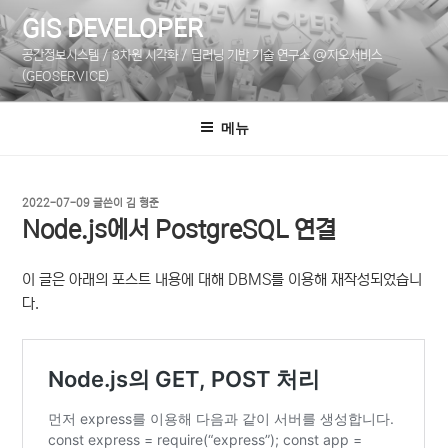
콘
GIS DEVELOPER
텐
공간정보시스템 / 3차원 시각화 / 딥러닝 기반 기술 연구소 @지오서비스
츠
(GEOSERVICE)
로
바
메뉴
로
가
기
작
2022-07-09
글쓴이
김 형준
성
Node.js에서 PostgreSQL 연결
일
자
이 글은 아래의 포스트 내용에 대해 DBMS를 이용해 재작성되었습니
다.