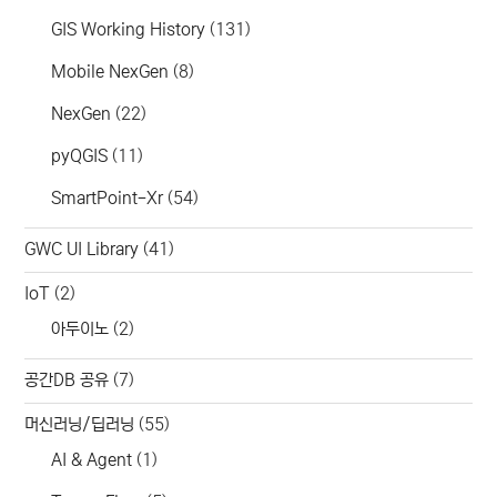
GIS Working History
(131)
Mobile NexGen
(8)
NexGen
(22)
pyQGIS
(11)
SmartPoint-Xr
(54)
GWC UI Library
(41)
IoT
(2)
아두이노
(2)
공간DB 공유
(7)
머신러닝/딥러닝
(55)
AI & Agent
(1)