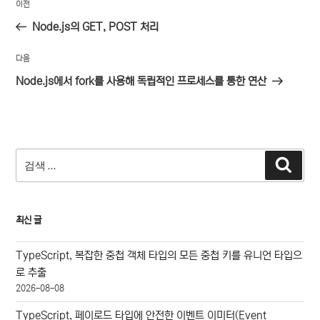
이
이전
탐
전
Node.js의 GET, POST 처리
색
글
다
다음
음
Node.js에서 fork를 사용해 독립적인 프로세스를 통한 연산
글
검
검
색
색:
최신 글
TypeScript, 복잡한 중첩 객체 타입의 모든 중첩 키를 유니언 타입으
로 추출
2026-08-08
TypeScript, 페이로드 타입에 안전한 이벤트 이미터(Event