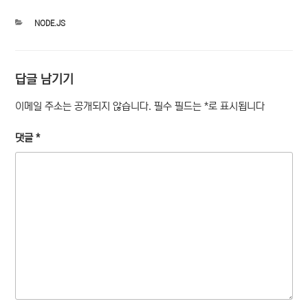
카
NODE.JS
테
고
리
답글 남기기
이메일 주소는 공개되지 않습니다.
필수 필드는
*
로 표시됩니다
댓글
*