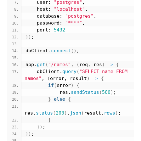
    user: 
"postgres"
,
    host: 
"localhost"
,
    database: 
"postgres"
,
    password: 
"****"
,
    port: 
5432
}
)
;
dbClient.
connect
(
)
;
app.
get
(
"/names"
, 
(
req, res
)
=>
{
    dbClient.
query
(
"SELECT name FROM 
names"
, 
(
error, result
)
=>
{
if
(
error
)
{
            res.
sendStatus
(
500
)
;
}
else
{
res.
status
(
200
)
.
json
(
result.
rows
)
;
}
}
)
;    
}
)
;